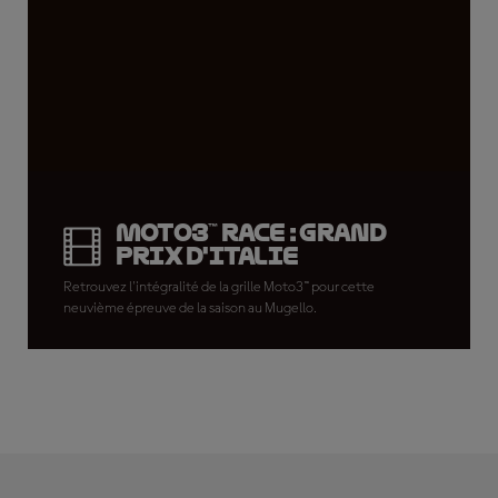
Moto3™ Race : Grand
Prix d'Italie
Retrouvez l'intégralité de la grille Moto3™ pour cette
neuvième épreuve de la saison au Mugello.