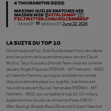
6 THOUSANDTHS 🤯🤯🤯🤯
Maximo Quiles snatches his
maiden win 🏆
#ItalianGP
🇮🇹
pic.twitter.com/jH1c5mmeqp
— MotoGP™🏁 (@MotoGP)
June 22, 2025
La suite du top 10
Discret aujourd'hui, José Rueda repart tout de même
avec les points de la quatrième place devant
David
Mu
ñoz.
Taiyo Furusato
(Honda Team Asia) est sixième
devant
Á
ngel Piqueras
(FRINSA – MT Helmets – MSI)
et Valentín Perrone, qui signe une belle remontée
depuis la dernière place sur la grille. Joel Kelso est
neuvième devant
Ryusei Yamanaka
(FRINSA - MT
Helmets – MSI), qui complète le top 10. On notera
également les chutes de
Vincente Perez
(GRYD –
Mlav Racing),
Ricardo Rossi
(Rivacold Snipers Team) et