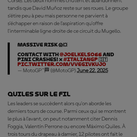
Corse). Les deux hommes chutent et abandonnent
tandis que David
Mu
ñoz reste sur ses roues.
Le groupe
s'étire peu à peu mais personne ne parvient à
s'échapper en raison de l'aspiration qu'offre
l'interminable ligne droite de ce circuit du Mugello.
Massive risk 😱💥
Contact with
@joelkelso66
and
Pini crashes! ❌
#ItalianGP
🇮🇹
pic.twitter.com/VVEgivKUjo
— MotoGP™🏁 (@MotoGP)
June 22, 2025
Quiles sur le fil
Les leaders se succèdent alors qu'on aborde les
derniers tours de course. Parmi ceux qui se montrent
le plus à l'avant, on peut notamment citer
Dennis
Foggia
, Valentín Perrone ou encore Máximo Quiles. À
trois tours du drapeau à damier, 12 pilotes ont fait le