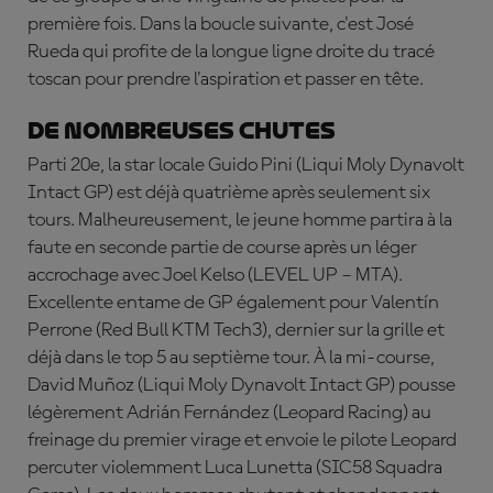
première fois. Dans la boucle suivante, c'est José
Rueda qui profite de la longue ligne droite du tracé
toscan pour prendre l'aspiration et passer en tête.
De nombreuses chutes
Parti 20e, la star locale
Guido Pini
(Liqui Moly Dynavolt
Intact GP) est déjà quatrième après seulement six
tours. Malheureusement, le jeune homme partira à la
faute en seconde partie de course après un léger
accrochage avec
Joel Kelso
(LEVEL UP – MTA).
Excellente entame de GP également pour
Valentín
Perrone
(Red Bull KTM Tech3), dernier sur la grille et
déjà dans le top 5 au septième tour. À la mi-course,
David Mu
ñoz
(Liqui Moly Dynavolt Intact GP) pousse
légèrement
Adrián Fernández
(Leopard Racing) au
freinage du premier virage et envoie le pilote Leopard
percuter violemment
Luca Lunetta
(SIC58 Squadra