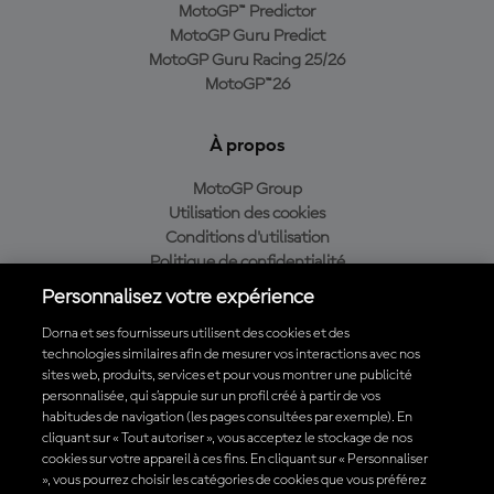
MotoGP™ Predictor
MotoGP Guru Predict
MotoGP Guru Racing 25/26
MotoGP™26
À propos
MotoGP Group
Utilisation des cookies
Conditions d'utilisation
Politique de confidentialité
Politique d’achat
Personnalisez votre expérience
Dorna et ses fournisseurs utilisent des cookies et des
technologies similaires afin de mesurer vos interactions avec nos
sites web, produits, services et pour vous montrer une publicité
Télécharger l'appli officielle du MotoGP™
personnalisée, qui s’appuie sur un profil créé à partir de vos
habitudes de navigation (les pages consultées par exemple). En
cliquant sur « Tout autoriser », vous acceptez le stockage de nos
cookies sur votre appareil à ces fins. En cliquant sur « Personnaliser
», vous pourrez choisir les catégories de cookies que vous préférez
© 2026 MotoGP Sports Entertainment Group. Tous droits réservés.