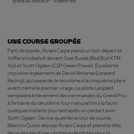
grâce au MotoGP™ VideoPass
ABONNEZ-VOUS DÈS MAINTENANT !
Une course groupée
Parti de la pole,
Álvaro Carpe prend un bon départ et
s'offre le holeshot devant José Rueda (Red Bull KTM
Ajo) et
Scott Ogden
(CIP Green Power). Excellente
impulsion également de
David Almansa (Leopard
Racing), qui passe de la neuvième à la cinquième place
avant même le premier virage. Le pilote Leopard
s'emparera brièvement des commandes du Grand Prix
à l'entame du deuxième tour mais partira à la faute
quelques instants plus tard après un contact avec
Scott Ogden. Dans le quatrième tour de course,
Máximo Quiles dépose Álvaro Carpe et prend la tête
de ce groupe d'une vingtaine de pilotes pour la