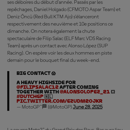
ses déboires du début d'année. Passés par les
repêchages,
Daniel Holgado
(CFMOTO Aspar Team) et
Deniz Öncü
(Red Bull KTM Ajo) s'élanceront
respectivement des neuvième et 10e positions ce
dimanche. On notera également la chute
spectaculaire de
Filip Salac
(ELF Marc VDS Racing
Team) après un contact avec
Alonso López
(SUP
Racing). On espère voir les deux hommes en piste
demain pour le bouquet final du week-end.
BIG CONTACT 😱
A heavy highside for
@filipsalac12
after coming
together with
@AlonsoLopez_21
💥
#DutchGP
🇳🇱
pic.twitter.com/eZuDM2ojkR
— MotoGP™🏁 (@MotoGP)
June 28, 2025