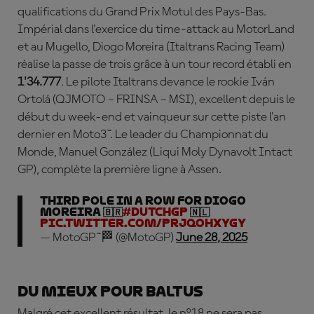
qualifications du Grand Prix Motul des Pays-Bas.
Impérial dans l'exercice du time-attack au MotorLand
et au Mugello,
Diogo Moreira
(Italtrans Racing Team)
réalise la passe de trois grâce à un tour record établi en
1'34.777
. Le pilote Italtrans devance le rookie I
ván
Ortolá
(QJMOTO – FRINSA – MSI), excellent depuis le
début du week-end et vainqueur sur cette piste l'an
dernier en Moto3™. Le leader du Championnat du
Monde,
Manuel Gonz
ález
(Liqui Moly Dynavolt Intact
GP), complète la première ligne à Assen.
THIRD POLE IN A ROW FOR DIOGO
MOREIRA 🇧🇷
#DutchGP
🇳🇱
pic.twitter.com/pRJQOhxyGY
— MotoGP™🏁 (@MotoGP)
June 28, 2025
Du mieux pour Baltus
Malgré cet excellent résultat, le n°18 ne sera pas