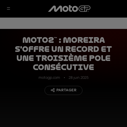
Moto2™ : Moreira
s'offre un record et
une troisième pole
consécutive
motogp.com
28 juin 2025
PARTAGER