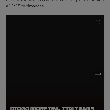
La course Moto2™ du Grand Prix des Pays-Bas aura lieu
à 12h15 ce dimanche
.
Diogo Moreira, Italtrans