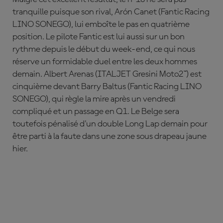
tranquille puisque son rival,
Ar
ón
Canet
(Fantic Racing
LINO SONEGO), lui emboîte le pas en quatrième
position. Le pilote Fantic est lui aussi sur un bon
rythme depuis le début du week-end, ce qui nous
réserve un formidable duel entre les deux hommes
demain.
Albert Arenas
(ITALJET Gresini Moto2™) est
cinquième devant
Barry Baltus
(Fantic Racing LINO
SONEGO), qui règle la mire après un vendredi
compliqué et un passage en Q1. Le Belge sera
toutefois pénalisé d'un double Long Lap demain pour
être parti à la faute dans une zone sous drapeau jaune
hier.