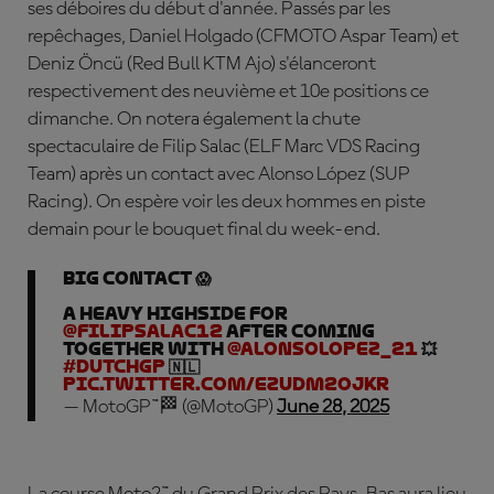
ses déboires du début d'année. Passés par les
repêchages,
Daniel Holgado
(CFMOTO Aspar Team) et
Deniz Öncü
(Red Bull KTM Ajo) s'élanceront
respectivement des neuvième et 10e positions ce
dimanche. On notera également la chute
spectaculaire de
Filip Salac
(ELF Marc VDS Racing
Team) après un contact avec
Alonso López
(SUP
Racing). On espère voir les deux hommes en piste
demain pour le bouquet final du week-end.
BIG CONTACT 😱
A heavy highside for
@filipsalac12
after coming
together with
@AlonsoLopez_21
💥
#DutchGP
🇳🇱
pic.twitter.com/eZuDM2ojkR
— MotoGP™🏁 (@MotoGP)
June 28, 2025