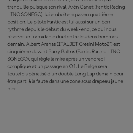
tranquille puisque son rival,
Ar
ón
Canet
(Fantic Racing
LINO SONEGO), lui emboîte le pas en quatrième
position. Le pilote Fantic est lui aussi sur un bon
rythme depuis le début du week-end, ce qui nous
réserve un formidable duel entre les deux hommes
demain.
Albert Arenas
(ITALJET Gresini Moto2™) est
cinquième devant
Barry Baltus
(Fantic Racing LINO
SONEGO), qui règle la mire après un vendredi
compliqué et un passage en Q1. Le Belge sera
toutefois pénalisé d'un double Long Lap demain pour
être parti à la faute dans une zone sous drapeau jaune
hier.