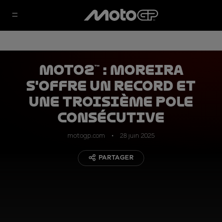
Moto2™ : Moreira
s'offre un record et
une troisième pole
consécutive
motogp.com
28 juin 2025
PARTAGER