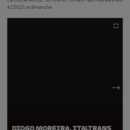
La course Moto2™ du Grand Prix des Pays-Bas aura lieu
à 12h15 ce dimanche
.
Diogo Moreira, Italtrans