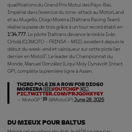
qualifications du Grand Prix Motul des Pays-Bas.
Impérial dans l'exercice du time-attack au MotorLand
et au Mugello,
Diogo Moreira
(Italtrans Racing Team)
réalise la passe de trois grâce à un tour record établi en
1'34.777
. Le pilote Italtrans devance le rookie I
ván
Ortolá
(QJMOTO – FRINSA – MSI), excellent depuis le
début du week-end et vainqueur sur cette piste l'an
dernier en Moto3™. Le leader du Championnat du
Monde,
Manuel Gonz
ález
(Liqui Moly Dynavolt Intact
GP), complète la première ligne à Assen.
THIRD POLE IN A ROW FOR DIOGO
MOREIRA 🇧🇷
#DutchGP
🇳🇱
pic.twitter.com/pRJQOhxyGY
— MotoGP™🏁 (@MotoGP)
June 28, 2025
Du mieux pour Baltus
Malgré cet excellent résultat, le n°18 ne sera pas