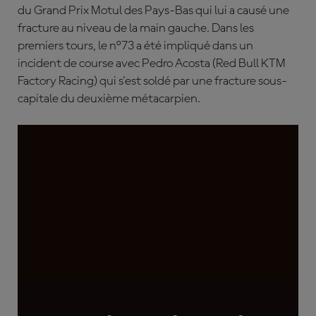
du Grand Prix Motul des Pays-Bas qui lui a causé une
fracture au niveau de la main gauche. Dans les
premiers tours, le n°73 a été impliqué dans un
incident de course avec Pedro Acosta (Red Bull KTM
Factory Racing) qui s'est soldé par une fracture sous-
capitale du deuxième métacarpien.