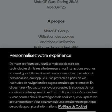
MotoGP Guru Racing 25/26
MotoGP™26
À propos
MotoGP Group
Utilisation des cookies
Conditions d'utilisation
Politique de confidentialité
Politique d’achat
Personnalisez votre expérience
Dorna et ses fournisseurs utilisent des cookies et des
technologies similaires afin de mesurer vos interactions avec nos
sites web, produits, services et pour vous montrer une publicité
Télécharger l'appli officielle du MotoGP™
personnalisée, qui s’appuie sur un profil créé à partir de vos
habitudes de navigation (les pages consultées par exemple). En
cliquant sur « Tout autoriser », vous acceptez le stockage de nos
cookies sur votre appareil à ces fins. En cliquant sur « Personnaliser
», vous pourrez choisir les catégories de cookies que vous préférez
© 2026 MotoGP Sports Entertainment Group. Tous droits réservés.
activer ou refuser. Vous pouvez toujours consulter notre politique
Toutes les marques déposées sont la propriété de leurs détenteurs
de cookies pour plus d'informations.
Politique de Cookies
respectifs.