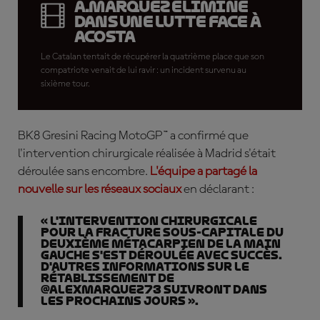
A.Márquez éliminé
dans une lutte face à
Acosta
Le Catalan tentait de récupérer la quatrième place que son
compatriote venait de lui ravir : un incident survenu au
sixième tour.
BK8 Gresini Racing MotoGP™ a confirmé que
l'intervention chirurgicale réalisée à Madrid s'était
déroulée sans encombre.
L'équipe a partagé la
nouvelle sur les réseaux sociaux
en déclarant :
« L'intervention chirurgicale
pour la fracture sous-capitale du
deuxième métacarpien de la main
gauche s'est déroulée avec succès.
D'autres informations sur le
rétablissement de
@alexmarquez73 suivront dans
les prochains jours ».