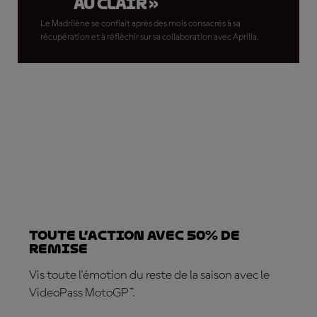
au clair »
Le Madrilène se confiait après des mois consacrés à sa
récupération et à réfléchir sur sa collaboration avec Aprilia.
TOUTE L’ACTION AVEC 50% DE
REMISE
Vis toute l'émotion du reste de la saison avec le
VideoPass MotoGP™.