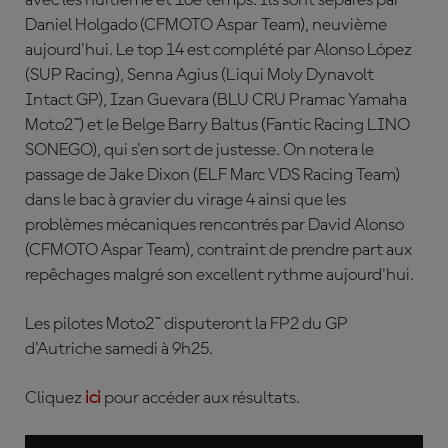
avec les huitième et 10e temps. Ils sont séparés par
Daniel Holgado
(CFMOTO Aspar Team), neuvième
aujourd'hui. Le top 14 est complété par
Alonso López
(SUP Racing),
Senna Agius
(Liqui Moly Dynavolt
Intact GP),
Izan Guevara
(BLU CRU Pramac Yamaha
Moto2™) et le Belge
Barry Baltus
(Fantic Racing LINO
SONEGO), qui s'en sort de justesse. On notera le
p
assage de
Jake Dixon
(ELF Marc VDS Racing Team)
dans le bac à gravier du virage 4 ainsi que les
problèmes mécaniques rencontrés par
David Alonso
(CFMOTO Aspar Team), contraint de prendre part aux
repêchages malgré son excellent rythme aujourd'hui.
Les pilotes Moto2™ disputeront la FP2 du GP
d'Autriche samedi à 9h25
.
Cliquez
ici
pour accéder aux résultats.