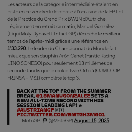
Les acteurs de la catégorie intermédiaire étaient en
piste en ce vendredi de reprise à l'occasion de la FP1 et
de la Practice du Grand Prix BWIN d'Autriche.
Légèrement en retrait ce matin,
Manuel Gonz
ález
(Liqui Moly Dynavolt Intact GP) décroche le meilleur
temps de l'après-midi grâce à une référence en
1'33.290
. Le leader du Championnat du Monde fait
mieux que son dauphin
Ar
ón
Canet
(Fantic Racing
LINO SONEGO) pour seulement 13 millièmes de
seconde tandis que le rookie
Iván Ortolá
(QJMOTOR –
FRINSA – MSI) complète le top 3.
Back at the top from the summer
break,
@18ManuGonzalez
sets a
new all-time record with his
session leading lap! 🔥
#AustrianGP
🇦🇹
pic.twitter.com/BmTGh3mG01
— MotoGP™🏁 (@MotoGP)
August 15, 2025