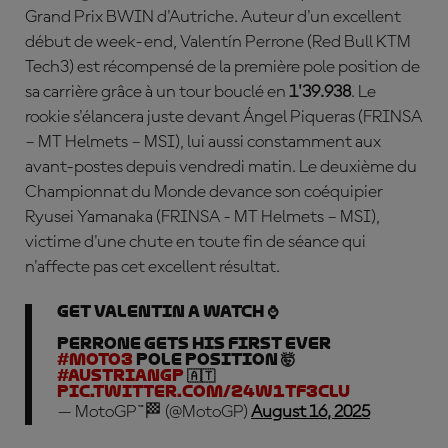
Grand Prix BWIN d'Autriche. Auteur d'un excellent
début de week-end, Valentín Perrone
(Red Bull KTM
Tech3) est récompensé de la première pole position de
sa carrière grâce à un tour bouclé en
1'39.938
. Le
rookie s'élancera juste devant
Á
ngel Piqueras
(FRINSA
– MT Helmets – MSI), lui aussi constamment aux
avant-postes depuis vendredi matin. Le deuxième du
Championnat du Monde devance son coéquipier
Ryusei Yamanaka
(FRINSA - MT Helmets – MSI),
victime d'une chute en toute fin de séance qui
n'affecte pas cet excellent résultat.
Get Valentin a watch ⌚
Perrone gets his first ever
#Moto3
POLE POSITION 🤯
#AustrianGP
🇦🇹
pic.twitter.com/24w1Tf3cLU
— MotoGP™🏁 (@MotoGP)
August 16, 2025