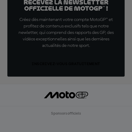
Recevez la Newsletter
officielle de MotoGP™ !
Créez dès maintenant votre compte MotoGP™ et
profitez de contenus exclusifs tels que notre
newletter, qui comprend des rapports des GP, des
vidéos exceptionnelles ainsi que les dernières
actualités de notre sport.
INSCRIVEZ-VOUS GRATUITEMENT
Sponsors officiels