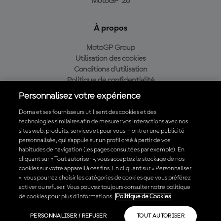
MotoGP™26
À propos
MotoGP Group
Utilisation des cookies
Conditions d'utilisation
Politique de confidentialité
Politique d’achat
Personnalisez votre expérience
Dorna et ses fournisseurs utilisent des cookies et des
technologies similaires afin de mesurer vos interactions avec nos
sites web, produits, services et pour vous montrer une publicité
Télécharger l'appli officielle du MotoGP™
personnalisée, qui s’appuie sur un profil créé à partir de vos
habitudes de navigation (les pages consultées par exemple). En
cliquant sur « Tout autoriser », vous acceptez le stockage de nos
cookies sur votre appareil à ces fins. En cliquant sur « Personnaliser
», vous pourrez choisir les catégories de cookies que vous préférez
© 2026 MotoGP Sports Entertainment Group. Tous droits réservés.
activer ou refuser. Vous pouvez toujours consulter notre politique
Toutes les marques déposées sont la propriété de leurs détenteurs
de cookies pour plus d'informations.
Politique de Cookies
respectifs.
PERSONNALISER / REFUSER
TOUT AUTORISER