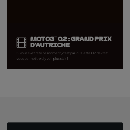
Moto3™ Q2 : Grand Prix
d'Autriche
Si vous avez raté ce moment, c'est par ici ! Cette Q2 devrait
vous permettre d'y voir plus clair !