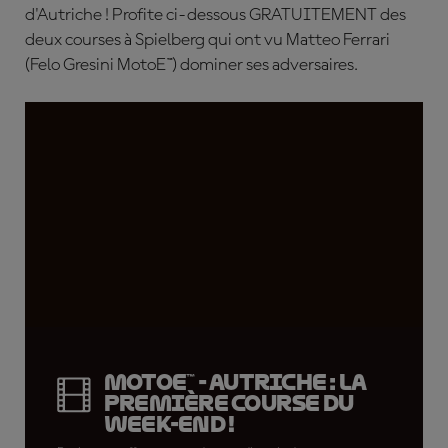
d'Autriche ! Profite ci-dessous GRATUITEMENT des
deux courses à Spielberg qui ont vu Matteo Ferrari
(Felo Gresini MotoE™) dominer ses adversaires
.
MotoE™ - Autriche : la
première course du
week-end !