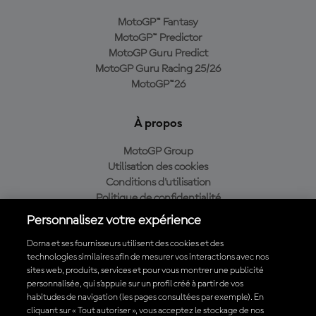
MotoGP™ Fantasy
MotoGP™ Predictor
MotoGP Guru Predict
MotoGP Guru Racing 25/26
MotoGP™26
À propos
MotoGP Group
Utilisation des cookies
Conditions d'utilisation
Politique de confidentialité
Politique d’achat
Personnalisez votre expérience
Dorna et ses fournisseurs utilisent des cookies et des
technologies similaires afin de mesurer vos interactions avec nos
sites web, produits, services et pour vous montrer une publicité
Télécharger l'appli officielle du MotoGP™
personnalisée, qui s’appuie sur un profil créé à partir de vos
habitudes de navigation (les pages consultées par exemple). En
cliquant sur « Tout autoriser », vous acceptez le stockage de nos