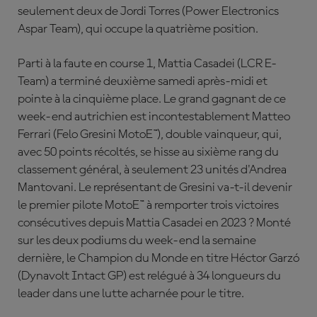
seulement deux de Jordi Torres (Power Electronics
Aspar Team), qui occupe la quatrième position.
Parti à la faute en course 1, Mattia Casadei (LCR E-
Team) a terminé deuxième samedi après-midi et
pointe à la cinquième place. Le grand gagnant de ce
week-end autrichien est incontestablement Matteo
Ferrari (Felo Gresini MotoE™), double vainqueur, qui,
avec 50 points récoltés, se hisse au sixième rang du
classement général, à seulement 23 unités d'Andrea
Mantovani. Le représentant de Gresini va-t-il devenir
le premier pilote MotoE™ à remporter trois victoires
consécutives depuis Mattia Casadei en 2023 ? Monté
sur les deux podiums du week-end la semaine
dernière, le Champion du Monde en titre Héctor Garzó
(Dynavolt Intact GP) est relégué à 34 longueurs du
leader dans une lutte acharnée pour le titre.