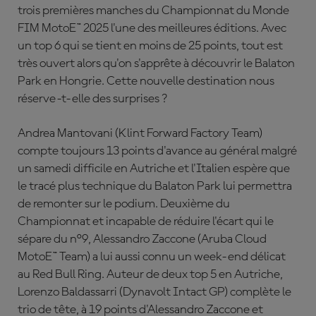
trois premières manches du Championnat du Monde
FIM MotoE™ 2025 l'une des meilleures éditions. Avec
un top 6 qui se tient en moins de 25 points, tout est
très ouvert alors qu'on s'apprête à découvrir le Balaton
Park en Hongrie. Cette nouvelle destination nous
réserve-t-elle des surprises ?
Andrea Mantovani (Klint Forward Factory Team)
compte toujours 13 points d'avance au général malgré
un samedi difficile en Autriche et l'Italien espère que
le tracé plus technique du Balaton Park lui permettra
de remonter sur le podium. Deuxième du
Championnat et incapable de réduire l'écart qui le
sépare du n°9, Alessandro Zaccone (Aruba Cloud
MotoE™ Team) a lui aussi connu un week-end délicat
au Red Bull Ring. Auteur de deux top 5 en Autriche,
Lorenzo Baldassarri (Dynavolt Intact GP) complète le
trio de tête, à 19 points d'Alessandro Zaccone et