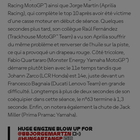
Racing MotoGP™) ainsi que
Jorge
Martín
(Aprilia
Racing), qui complète le top 10 après avoir été victime
d'une casse moteur en début de séance. Quelques
secondes plus tard, son collègue
Ra
úl
Fernández
(Trackhouse MotoGP™ Team) a vu son Aprilia souffrir
du même problème et renverser de l'huile sur la piste,
ce qui a provoqué un drapeau rouge. Côté tricolore,
Fabio
Quartararo
(Monster Energy Yamaha MotoGP™)
démarre plutôt bien avec le 11e temps tandis que
Johann
Zarco
(LCR Honda) est 14e, juste devant un
Francesco Bagnaia
(Ducati Lenovo Team) en grande
difficulté. Longtemps à plus de deux secondes de son
coéquipier dans cette séance, le n°63 termine à 1,3
seconde. Enfin, on notera également la chute de
Jack
Miller
(Prima Pramac Yamaha).
HUGE engine blow up for
@88jorgemartin
💥💨
#HungarianGP
🇭🇺