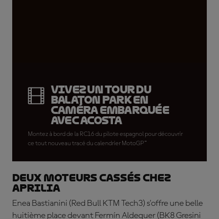
Vivez un tour du
Balaton Park en
caméra embarquée
avec Acosta
Montez à bord de la RC16 du pilote espagnol pour découvrir
ce tout nouveau tracé du calendrier MotoGP™
Deux moteurs cassés chez
Aprilia
Enea
Bastianini
(Red Bull KTM Tech3) s'offre une belle
huitième place devant
Fermín Aldeguer
(BK8 Gresini