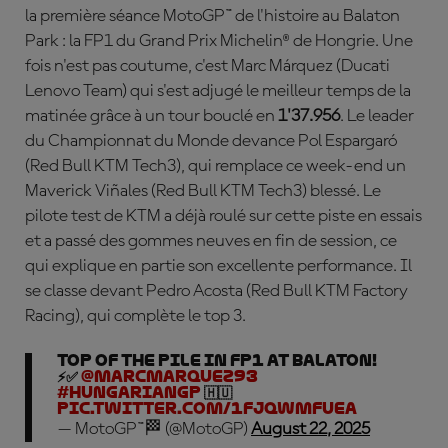
la première séance MotoGP™ de l'histoire au Balaton
Park : la FP1 du Grand Prix Michelin® de Hongrie. Une
fois n'est pas coutume, c'est
Marc
Márquez
(Ducati
Lenovo Team) qui s'est adjugé le meilleur temps de la
matinée grâce à un tour bouclé en
1'37.956
. Le leader
du Championnat du Monde devance
Pol Espargaró
(Red Bull KTM Tech3), qui remplace ce week-end un
Maverick
Viña
les
(Red Bull KTM Tech3) blessé. Le
pilote test de KTM a déjà roulé sur cette piste en essais
et a passé des gommes neuves en fin de session, ce
qui explique en partie son excellente performance. Il
se classe devant
Pedro Acosta
(Red Bull KTM Factory
Racing), qui complète le top 3.
Top of the pile in FP1 at Balaton!
⚡✅
@marcmarquez93
#HungarianGP
🇭🇺
pic.twitter.com/1fJQwmFuEa
— MotoGP™🏁 (@MotoGP)
August 22, 2025