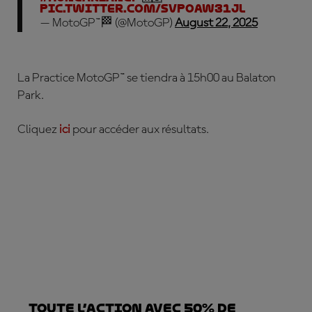
pic.twitter.com/sVpOaw31jL
— MotoGP™🏁 (@MotoGP)
August 22, 2025
L
a Practice MotoGP™ se tiendra à 15h00 au Balaton
Park.
Cliquez
ici
pour accéder aux résultats.
TOUTE L’ACTION AVEC 50% DE