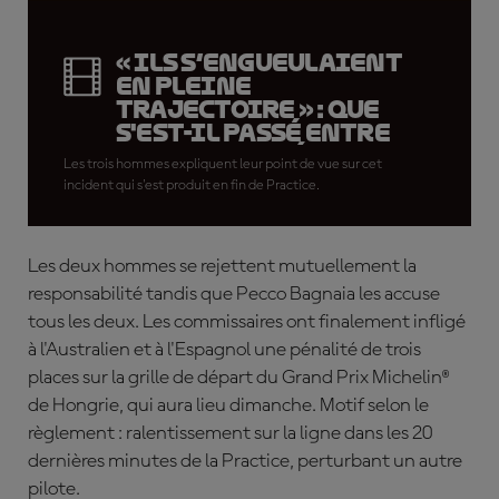
« Ils s’engueulaient
en pleine
trajectoire » : Que
s'est-il passé entre
Bagnaia, A.Márquez et
Les trois hommes expliquent leur point de vue sur cet
Miller ?
incident qui s'est produit en fin de Practice.
Les deux hommes se rejettent mutuellement la
responsabilité tandis que Pecco Bagnaia les accuse
tous les deux. Les commissaires ont finalement infligé
à l'Australien et à l'Espagnol une pénalité de trois
places sur la grille de départ du Grand Prix Michelin®
de Hongrie, qui aura lieu dimanche. Motif selon le
règlement : ralentissement sur la ligne dans les 20
dernières minutes de la Practice, perturbant un autre
pilote.