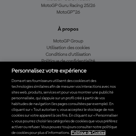
MotoGP Guru Racing 25/26
MotoGP™26
À propos
MotoGP Group
Utilisation des cookies
Conditions d'utilisation
Politique de confidentialité
Politique d’achat
Personnalisez votre expérience
Dorna et ses fournisseurs utilisent des cookies et des
technologies similaires afin de mesurer vos interactions avec nos
sites web, produits, services et pour vous montrer une publicité
Télécharger l'appli officielle du MotoGP™
personnalisée, qui s’appuie sur un profil créé à partir de vos
habitudes de navigation (les pages consultées par exemple). En
cliquant sur « Tout autoriser », vous acceptez le stockage de nos
cookies sur votre appareil à ces fins. En cliquant sur « Personnaliser
», vous pourrez choisir les catégories de cookies que vous préférez
© 2026 MotoGP Sports Entertainment Group. Tous droits réservés.
activer ou refuser. Vous pouvez toujours consulter notre politique
Toutes les marques déposées sont la propriété de leurs détenteurs
de cookies pour plus d'informations.
Politique de Cookies
respectifs.