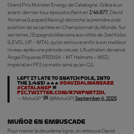
Grand Prix Monster Energy de Catalogne. Grâce à un
avant-dernier tour époustouflant en
1'46.877
,
David
Almansa
(Leopard Racing) décroche la première pole
position de sa carrière en Championnat du Monde. Sur
ses terres, l'Espagnol s'élancera aux côtés de
Joel Kelso
(LEVEL UP – MTA), qu'on retrouve enfin à son meilleur
niveau après une période creuse. L'Australien devance
Á
ngel Piqueras
(FRINSA – MT Helmets – MSI),
impérial en FP2 ce matin ainsi qu'en Q1.
Left it late to snatch pole, into
the 1:46s! 🔥🔥🔥
@DavidAlmansa22
#CatalanGP
🏁
pic.twitter.com/r7WpNRTIDl
— MotoGP™🏁 (@MotoGP)
September 6, 2025
Mu
ñoz
en embuscade
Pour mener la deuxième ligne, on retrouve
David