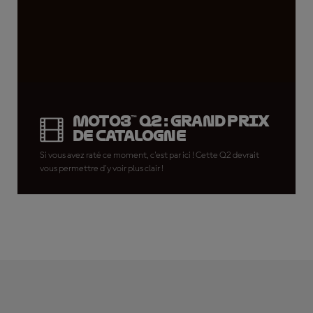
Moto3™ Q2 : Grand Prix
de Catalogne
Si vous avez raté ce moment, c'est par ici ! Cette Q2 devrait
vous permettre d'y voir plus clair !