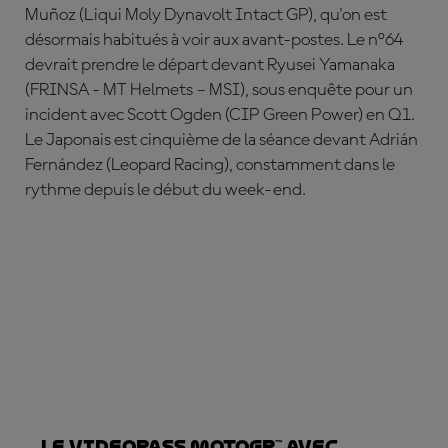
Mu
ñoz
(Liqui Moly Dynavolt Intact GP), qu'on est
désormais habitués à voir aux avant-postes. Le n°64
devrait prendre le départ devant
Ryusei Yamanaka
(FRINSA - MT Helmets – MSI), sous enquête pour un
incident avec
Scott Ogden
(CIP Green Power) en Q1.
Le Japonais est cinquième de la séance devant
Adrián
Fernández
(Leopard Racing), constamment dans le
rythme depuis le début du week-end.
Le VideoPass MotoGP™ avec