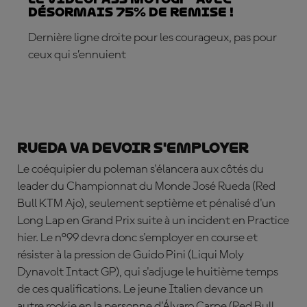
désormais 75% de remise !
Dernière ligne droite pour les courageux, pas pour
ceux qui s’ennuient
S'ABONNER DÈS MAINTENANT !
Rueda va devoir s'employer
Le coéquipier du poleman s'élancera aux côtés du
leader du Championnat du Monde
José Rueda
(Red
Bull KTM Ajo), seulement septième et pénalisé d'un
Long Lap en Grand Prix suite à un incident en Practice
hier. Le n°99 devra donc s'employer en course et
résister à la pression de
Guido Pini
(Liqui Moly
Dynavolt Intact GP), qui s'adjuge le huitième temps
de ces qualifications. Le jeune Italien devance un
autre rookie en la personne d'
Álvaro Carpe
(Red Bull