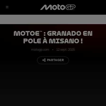
MotoE™ : Granado en
pole à Misano !
motogp.com
12 sept. 2025
PARTAGER