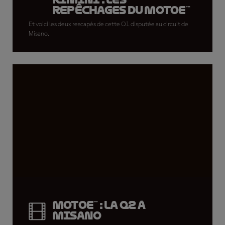
repêchages du MotoE™
!
Et voici les deux rescapés de cette Q1 disputée au circuit de
Misano.
MotoE™ : la Q2 à
Misano