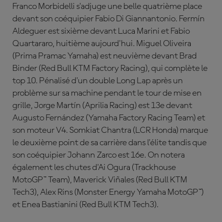
Franco Morbidelli s'adjuge une belle quatrième place
devant son coéquipier Fabio Di Giannantonio. Fermín
Aldeguer est sixième devant Luca Marini et Fabio
Quartararo, huitième aujourd'hui. Miguel Oliveira
(Prima Pramac Yamaha) est neuvième devant Brad
Binder (Red Bull KTM Factory Racing), qui complète le
top 10. Pénalisé d'un double Long Lap après un
problème sur sa machine pendant le tour de mise en
grille, Jorge Martín (Aprilia Racing) est 13e devant
Augusto Fernández (Yamaha Factory Racing Team) et
son moteur V4. Somkiat Chantra (LCR Honda) marque
le deuxième point de sa carrière dans l'élite tandis que
son coéquipier Johann Zarco est 16e. On notera
également les chutes d'Ai Ogura (Trackhouse
MotoGP™ Team), Maverick
Viña
les (Red Bull KTM
Tech3), Alex Rins (Monster Energy Yamaha MotoGP™)
et Enea Bastianini (Red Bull KTM Tech3).