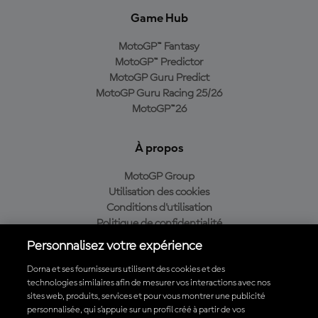
Game Hub
MotoGP™ Fantasy
MotoGP™ Predictor
MotoGP Guru Predict
MotoGP Guru Racing 25/26
MotoGP™26
À propos
MotoGP Group
Utilisation des cookies
Conditions d'utilisation
Politique de confidentialité
Politique d’achat
Personnalisez votre expérience
Dorna et ses fournisseurs utilisent des cookies et des
technologies similaires afin de mesurer vos interactions avec nos
sites web, produits, services et pour vous montrer une publicité
Télécharger l'appli officielle du MotoGP™
personnalisée, qui s’appuie sur un profil créé à partir de vos