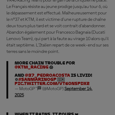
VR46 Racing Team) pour le gain de la cinquième place.
Le Français résiste au jeune prodige jusqu'au tour 6, où
le dépassement est effectué. Malheureusement pour
le n°37 et KTM, il est victime d'une rupture de chaîne
deux tours plus tard et se voit contrait d'abandonner.
Abandon également pour Francesco Bagnaia (Ducati
Lenovo Team), qui part à la faute au virage 10 alors qu'il
était septième. L'Italien repart de ce week-end sur ses
terres sans le moindre point.
More chain trouble for
@KTM_Racing
😱
And
@37_pedroacosta
is LIVID!
💢
#SanMarinoGP
🇸🇲
pic.twitter.com/VT60NspDx2
— MotoGP™🏁 (@MotoGP)
September 14,
2025
When it rains, it pours 💔