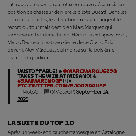
rattrapé après son erreur et se retrouve désormais en
position de chasseur derrière le pilote Ducati. Dans les
dernières boucles, les deux hommes s'échangent le
record du tour mais c'est bien Marc Márquez qui
s'impose en territoire italien. Héroïque cet après-midi,
Marco Bezzecchi est deuxième de ce Grand Prix
devant Alex Márquez, qui monte sur la troisième
marche du podium.
UNSTOPPABLE! 🔥
@marcmarquez93
takes the win at Misano! 💪
#SanMarinoGP
🇸🇲
pic.twitter.com/8Jo03DguF2
— MotoGP™🏁 (@MotoGP)
September 14,
2025
La suite du top 10
Après un week-end cauchemardesque en Catalogne,