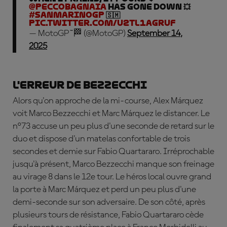
@PeccoBagnaia
has gone down 💥
#SanMarinoGP
🇸🇲
pic.twitter.com/U2tL1agrUf
— MotoGP™🏁 (@MotoGP)
September 14,
2025
L'erreur de Bezzecchi
Alors qu'on approche de la mi-course, Alex Márquez
voit Marco Bezzecchi et Marc Márquez le distancer. Le
n°73 accuse un peu plus d'une seconde de retard sur le
duo et dispose d'un matelas confortable de trois
secondes et demie sur Fabio Quartararo. Irréprochable
jusqu'à présent, Marco Bezzecchi manque son freinage
au virage 8 dans le 12e tour. Le héros local ouvre grand
la porte à Marc Márquez et perd un peu plus d'une
demi-seconde sur son adversaire. De son côté, après
plusieurs tours de résistance, Fabio Quartararo cède