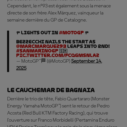
Cependant, le n°93 est également sous la menace
directe de son frère Alex Márquez, vainqueur la
semaine dernière du GP de Catalogne.
🚥 LIGHTS OUT in
#MotoGP
🚥
Bezzecchi nails the start as
@marcmarquez93
leaps into 2nd!
#SanMarinoGP
🇸🇲
pic.twitter.com/fcQgmsnLaz
— MotoGP™🏁 (@MotoGP)
September 14,
2025
Le cauchemar de Bagnaia
Derrière le trio de tête, Fabio Quartararo (Monster
Energy Yamaha MotoGP™) sent le retour de Pedro
Acosta (Red Bull KTM Factory Racing), qui trouve
l'ouverture sur Franco Morbidelli (Pertamina Enduro