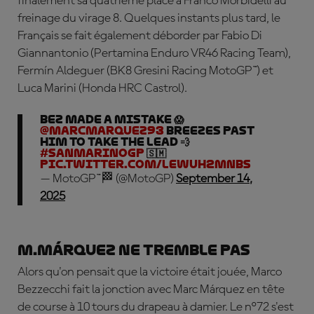
finalement sa quatrième place à Franco Morbidelli au
freinage du virage 8. Quelques instants plus tard, le
Français se fait également déborder par Fabio Di
Giannantonio (Pertamina Enduro VR46 Racing Team),
Fermín Aldeguer (BK8 Gresini Racing MotoGP™) et
Luca Marini (Honda HRC Castrol).
BEZ MADE A MISTAKE 😱
@marcmarquez93
breezes past
him to take the lead 💨
#SanMarinoGP
🇸🇲
pic.twitter.com/leWUh2mnbS
— MotoGP™🏁 (@MotoGP)
September 14,
2025
M.Márquez ne tremble pas
Alors qu'on pensait que la victoire était jouée, Marco
Bezzecchi fait la jonction avec Marc Márquez en tête
de course à 10 tours du drapeau à damier. Le n°72 s'est