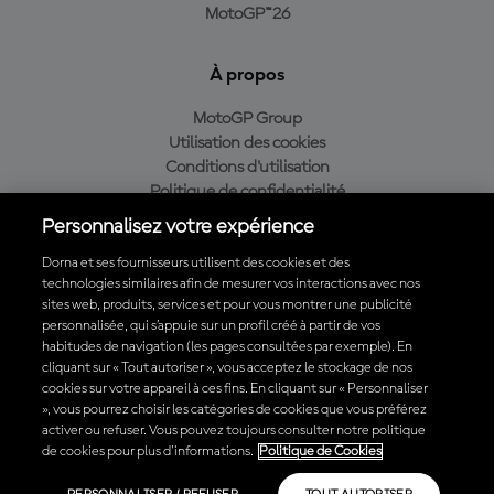
MotoGP™26
À propos
MotoGP Group
Utilisation des cookies
Conditions d'utilisation
Politique de confidentialité
Politique d’achat
Personnalisez votre expérience
Dorna et ses fournisseurs utilisent des cookies et des
technologies similaires afin de mesurer vos interactions avec nos
sites web, produits, services et pour vous montrer une publicité
Télécharger l'appli officielle du MotoGP™
personnalisée, qui s’appuie sur un profil créé à partir de vos
habitudes de navigation (les pages consultées par exemple). En
cliquant sur « Tout autoriser », vous acceptez le stockage de nos
cookies sur votre appareil à ces fins. En cliquant sur « Personnaliser
», vous pourrez choisir les catégories de cookies que vous préférez
© 2026 MotoGP Sports Entertainment Group. Tous droits réservés.
activer ou refuser. Vous pouvez toujours consulter notre politique
Toutes les marques déposées sont la propriété de leurs détenteurs
de cookies pour plus d'informations.
Politique de Cookies
respectifs.