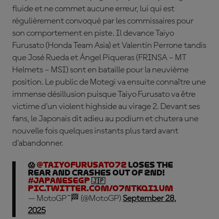
fluide et ne commet aucune erreur, lui qui est
régulièrement convoqué par les commissaires pour
son comportement en piste. Il devance
Taiyo
Furusato (Honda Team Asia) et Valentín Perrone tandis
que José Rueda et
Á
ngel Piqueras (FRINSA – MT
Helmets – MSI) sont en bataille pour la neuvième
position. Le public de Motegi va ensuite connaître une
immense désillusion puisque Taiyo Furusato va être
victime d'un violent highside au virage 2. Devant ses
fans, le Japonais dit adieu au podium et chutera une
nouvelle fois quelques instants plus tard avant
d'abandonner.
😱
@Taiyofurusato72
loses the
rear and crashes out of 2nd!
#JapaneseGP
🇯🇵
pic.twitter.com/O7ntkQI1Um
— MotoGP™🏁 (@MotoGP)
September 28,
2025