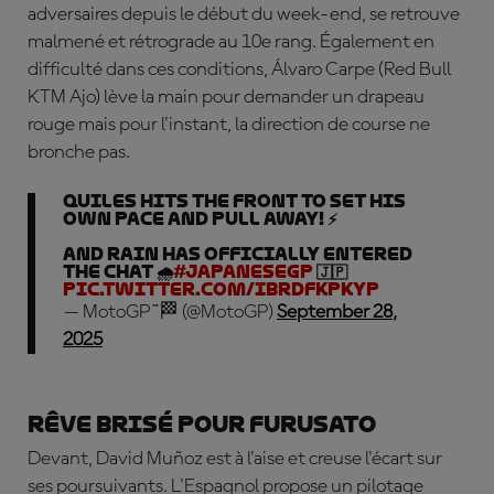
adversaires depuis le début du week-end, se retrouve
malmené et rétrograde au 10e rang. Également en
difficulté dans ces conditions, Álvaro Carpe (Red Bull
KTM Ajo) lève la main pour demander un drapeau
rouge mais pour l'instant, la direction de course ne
bronche pas.
Quiles hits the front to set his
own pace and pull away! ⚡
And rain has officially entered
the chat 🌧️
#JapaneseGP
🇯🇵
pic.twitter.com/IBRDFkPKYp
— MotoGP™🏁 (@MotoGP)
September 28,
2025
Rêve brisé pour Furusato
Devant, David Mu
ñoz est à l'aise et creuse l'écart sur
ses poursuivants. L'Espagnol propose un pilotage