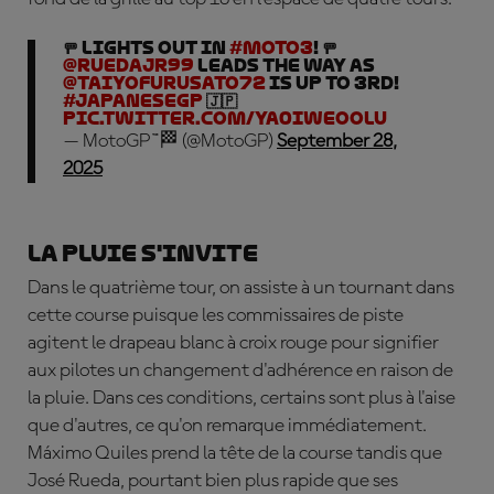
🚥 LIGHTS OUT in
#Moto3
! 🚥
@ruedajr99
leads the way as
@Taiyofurusato72
is up to 3rd!
#JapaneseGP
🇯🇵
pic.twitter.com/ya0IwEOOLu
— MotoGP™🏁 (@MotoGP)
September 28,
2025
La pluie s'invite
Dans le quatrième tour, on assiste à un tournant dans
cette course puisque les commissaires de piste
agitent le drapeau blanc à croix rouge pour signifier
aux pilotes un changement d'adhérence en raison de
la pluie. Dans ces conditions, certains sont plus à l'aise
que d'autres, ce qu'on remarque immédiatement.
Máximo Quiles prend la tête de la course tandis que
José Rueda, pourtant bien plus rapide que ses