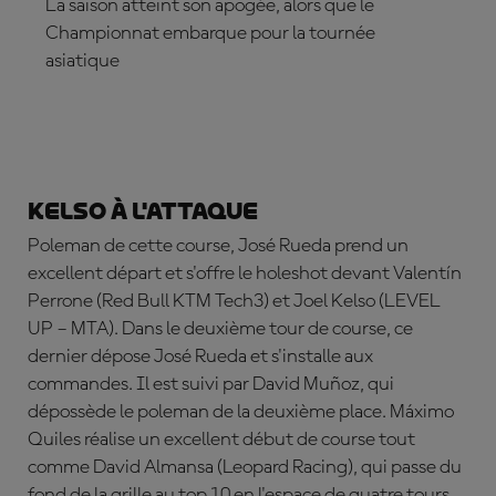
La saison atteint son apogée, alors que le
Championnat embarque pour la tournée
asiatique
ABONNE-TOI DÈS MAINTENANT
Kelso à l'attaque
Poleman de cette course, José Rueda prend un
excellent départ et s'offre le holeshot devant Valentín
Perrone (Red Bull KTM Tech3) et Joel Kelso (LEVEL
UP – MTA). Dans le deuxième tour de course, ce
dernier dépose José Rueda et s'installe aux
commandes. Il est suivi par David Mu
ñoz
, qui
dépossède le poleman de la deuxième place. Máximo
Quiles réalise un excellent début de course tout
comme David Almansa (Leopard Racing), qui passe du
fond de la grille au top 10 en l'espace de quatre tours.