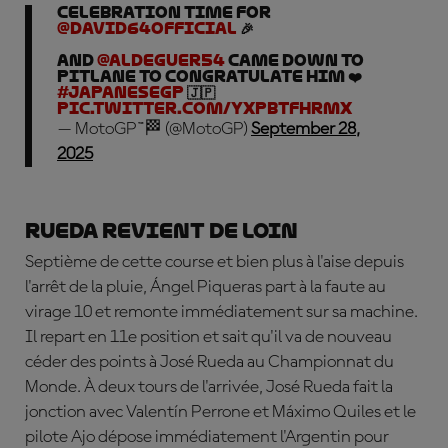
Celebration time for
@david64official
🎉
And
@Aldeguer54
came down to
pitlane to congratulate him ❤️
#JapaneseGP
🇯🇵
pic.twitter.com/YxpbtFHrmX
— MotoGP™🏁 (@MotoGP)
September 28,
2025
Rueda revient de loin
Septième de cette course et bien plus à l'aise depuis
l'arrêt de la pluie,
Á
ngel Piqueras part à la faute au
virage 10 et remonte immédiatement sur sa machine.
Il repart en 11e position et sait qu'il va de nouveau
céder des points à José Rueda au Championnat du
Monde. À deux tours de l'arrivée, José Rueda fait la
jonction avec Valentín Perrone et Máximo Quiles et le
pilote Ajo dépose immédiatement l'Argentin pour