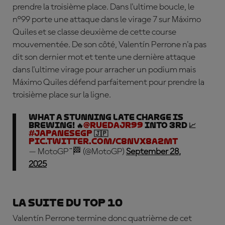
prendre la troisième place. Dans l'ultime boucle, le
n°99 porte une attaque dans le virage 7 sur Máximo
Quiles et se classe deuxième de cette course
mouvementée. De son côté, Valentín Perrone n'a pas
dit son dernier mot et tente une dernière attaque
dans l'ultime virage pour arracher un podium mais
Máximo Quiles défend parfaitement pour prendre la
troisième place sur la ligne.
What a stunning late charge is
brewing! 🔥
@ruedajr99
into 3rd 📈
#JapaneseGP
🇯🇵
pic.twitter.com/C8NvX8A2Mt
— MotoGP™🏁 (@MotoGP)
September 28,
2025
La suite du top 10
Valentín Perrone termine donc quatrième de cet