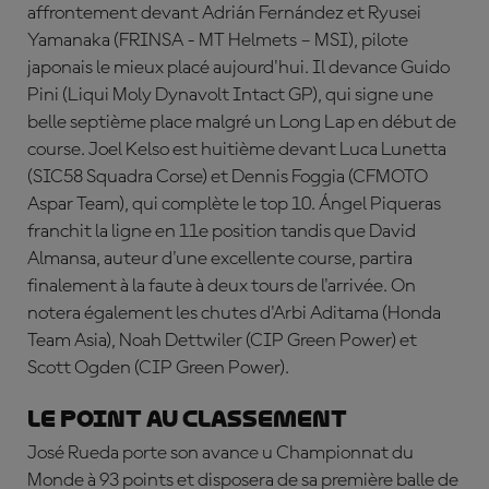
affrontement devant Adrián Fernández et Ryusei
Yamanaka (FRINSA - MT Helmets – MSI), pilote
japonais le mieux placé aujourd'hui. Il devance Guido
Pini (Liqui Moly Dynavolt Intact GP), qui signe une
belle septième place malgré un Long Lap en début de
course. Joel Kelso est huitième devant Luca Lunetta
(SIC58 Squadra Corse) et Dennis Foggia (CFMOTO
Aspar Team), qui complète le top 10.
Á
ngel Piqueras
franchit la ligne en 11e position tandis que David
Almansa, auteur d'une excellente course, partira
finalement à la faute à deux tours de l'arrivée. On
notera également les chutes d'Arbi Aditama (Honda
Team Asia), Noah Dettwiler (CIP Green Power) et
Scott Ogden (CIP Green Power).
Le point au classement
José Rueda porte son avance u Championnat du
Monde à 93 points et disposera de sa première balle de