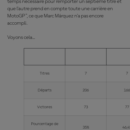
temps nécessaire pour remporter un septième titre et
que l'autre prend en compte toute une carrière en
MotoGP™, ce que Marc Márquez n'a pas encore
accompli.
Voyons cela...
MÁRQUEZ
ROS
Titres
7
7
Départs
206
16
Victoires
73
77
Pourcentage de
35%
46,4