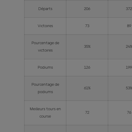
Départs
206
37
Victoires
73
89
Pourcentage de
35%
24
victoires
Podiums
126
19
Pourcentage de
61%
53
podiums
Meilleurs tours en
72
76
course