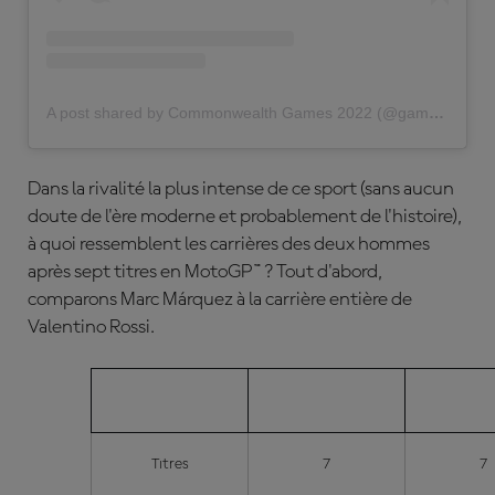
A post shared by Commonwealth Games 2022 (@gamescommonwealth)
Dans la rivalité la plus intense de ce sport (sans aucun
doute de l'ère moderne et probablement de l'histoire),
à quoi ressemblent les carrières des deux hommes
après sept titres en MotoGP™ ? Tout d'abord,
comparons Marc Márquez à la carrière entière de
Valentino Rossi.
MÁRQUEZ
ROS
Titres
7
7