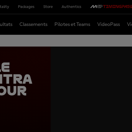
tality
Packages
Store
Authentics
ultats
Classements
Pilotes et Teams
VideoPass
Vi
le
ntra
our