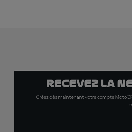
Recevez la N
Créez dès maintenant votre compte MotoGP™ e
e