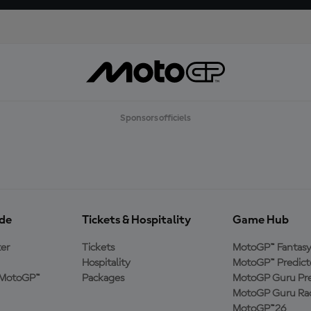
Sponsors officiels
ide
Tickets & Hospitality
Game Hub
er
Tickets
MotoGP™ Fantas
Hospitality
MotoGP™ Predict
e MotoGP™
Packages
MotoGP Guru Pre
MotoGP Guru Rac
MotoGP™26