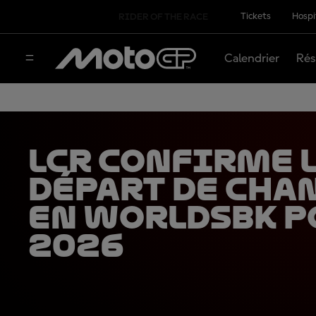
Tickets
Hospi
RIDER OF THE RACE
Calendrier
Rés
LCR confirme 
départ de Cha
en WorldSBK p
2026