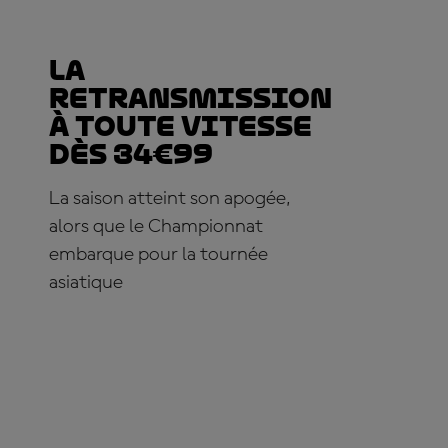
La
retransmission
à toute vitesse
dès 34€99
La saison atteint son apogée,
alors que le Championnat
embarque pour la tournée
asiatique
ABONNE-TOI DÈS MAINTENANT