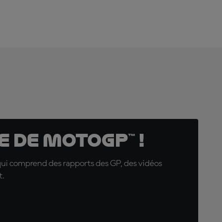
 de MotoGP™ !
qui comprend des rapports des GP, des vidéos
t.