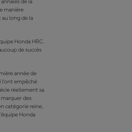
 annales de la
de manière
 au long de la
'équipe Honda HRC.
aucoup de succès
emière année de
i l'ont empêché
écie réellement sa
 à marquer des
en catégorie reine,
 l'équipe Honda