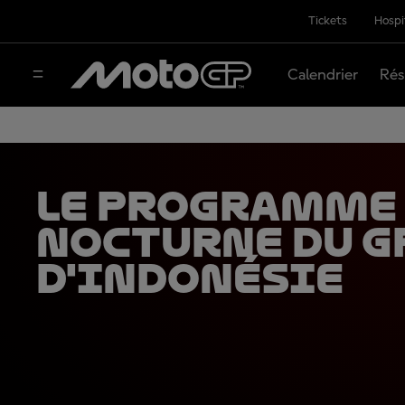
Tickets
Hospi
Calendrier
Rés
Le programme
nocturne du G
d'Indonésie