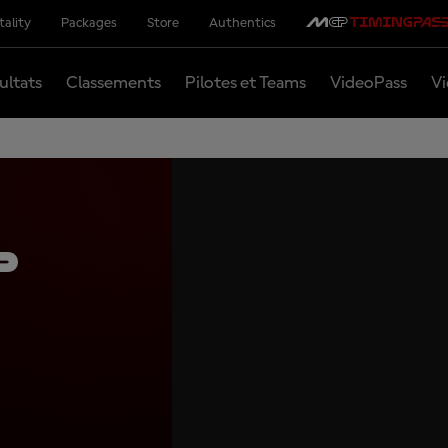
tality
Packages
Store
Authentics
ultats
Classements
Pilotes et Teams
VideoPass
Vi
P