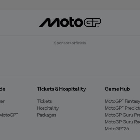
Sponsors officiels
ide
Tickets & Hospitality
Game Hub
er
Tickets
MotoGP™ Fantas
Hospitality
MotoGP™ Predict
e MotoGP™
Packages
MotoGP Guru Pre
MotoGP Guru Rac
MotoGP™26