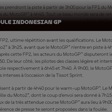
tes prendront la piste à partir de 3h00 pour la FP1 du M
s du MotoGP™ à 4h45. Tout ce beau monde sera de reto
 ordre pour la Practice, respectivement à 7h15, 8h05 e
dule Indonesian GP
FP2, ultime répétition avant les qualifications. Le Moto
o2™ à 3h25, avant que le MotoGP™ n'entre en piste à 4
ès cette FP2, les acteurs du MotoGP™ disputeront les
. De leur côté, les pilotes des classes légère et inter
pole respectivement à 6h45 et 7h40. À 9h00, le MotoGP
 intenses à l'occasion de la Tissot Sprint.
ésent à partir de 4h40 pour le warm-up MotoGP™. Le M
ille du Moto2™, dont le coup d'envoi sera donné à 7h15.
eux de la très attendue course MotoGP™ aura lieu à 9h00
férence de presse te seront proposées dans la foulée.