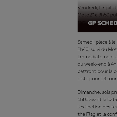
Vendredi, les pilo
Moto2™ à 3h50 pui
tard dans le même
GP Sche
Samedi, place à la 
2h40, suivi du Mot
Immédiatement apr
du week-end à 4h50
battront pour la 
piste pour 13 tours
Dimanche, sois pr
6h00 avant la bata
l'extinction des f
the Flag et la con