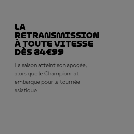
La
retransmission
à toute vitesse
dès 34€99
La saison atteint son apogée,
alors que le Championnat
embarque pour la tournée
asiatique
ABONNE-TOI DÈS MAINTENANT