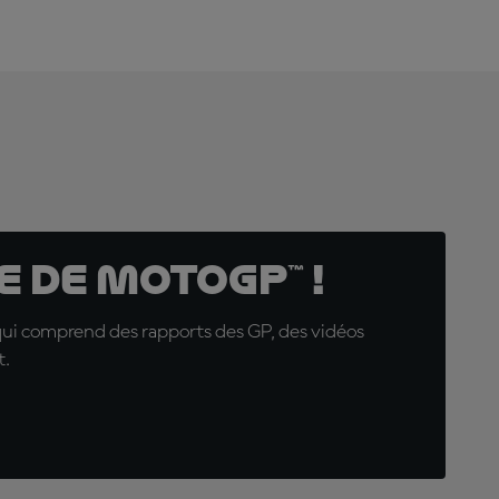
 de MotoGP™ !
qui comprend des rapports des GP, des vidéos
t.