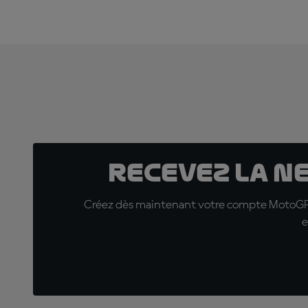
Recevez la N
Créez dès maintenant votre compte MotoGP™ e
e