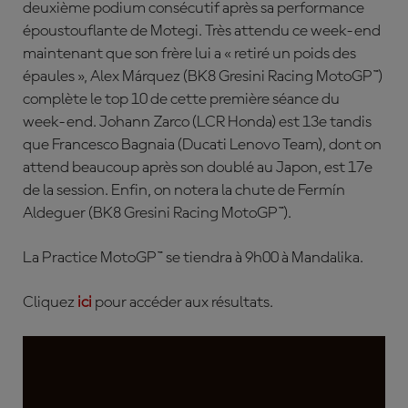
deuxième podium consécutif après sa performance
époustouflante de Motegi. Très attendu ce week-end
maintenant que son frère lui a « retiré un poids des
épaules »,
Alex
Márquez
(BK8 Gresini Racing MotoGP™)
complète le top 10 de cette première séance du
week-end.
Johann
Zarco
(LCR Honda) est 13e tandis
que
Francesco Bagnaia
(Ducati Lenovo Team), dont on
attend beaucoup après son doublé au Japon, est 17e
de la session. Enfin, on notera la c
hute de
Fermín
Aldeguer
(BK8 Gresini Racing MotoGP™).
L
a Practice MotoGP™ se tiendra à 9h00 à Mandalika.
Cliquez
ici
pour accéder aux résultats.