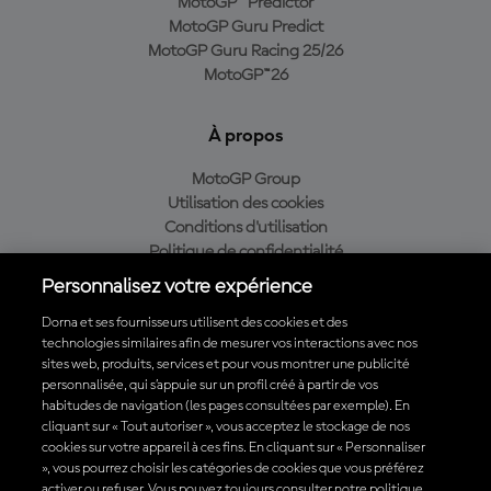
MotoGP™ Predictor
MotoGP Guru Predict
MotoGP Guru Racing 25/26
MotoGP™26
À propos
MotoGP Group
Utilisation des cookies
Conditions d'utilisation
Politique de confidentialité
Politique d’achat
Personnalisez votre expérience
Dorna et ses fournisseurs utilisent des cookies et des
technologies similaires afin de mesurer vos interactions avec nos
sites web, produits, services et pour vous montrer une publicité
Télécharger l'appli officielle du MotoGP™
personnalisée, qui s’appuie sur un profil créé à partir de vos
habitudes de navigation (les pages consultées par exemple). En
cliquant sur « Tout autoriser », vous acceptez le stockage de nos
cookies sur votre appareil à ces fins. En cliquant sur « Personnaliser
», vous pourrez choisir les catégories de cookies que vous préférez
© 2026 MotoGP Sports Entertainment Group. Tous droits réservés.
activer ou refuser. Vous pouvez toujours consulter notre politique