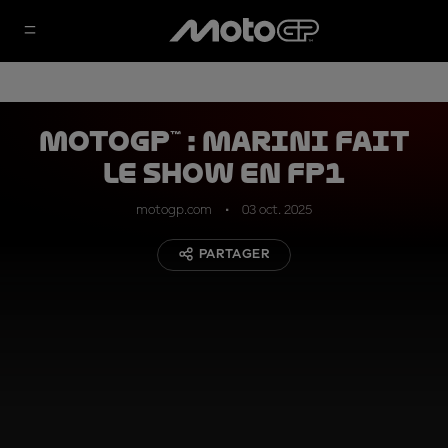
MotoGP™ : Marini fait
le show en FP1
motogp.com
03 oct. 2025
PARTAGER