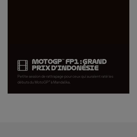
MotoGP™ FP1 : Grand
Prix d'Indonésie
Petite session de rattrapage pour ceux qui auraient raté les
débuts du MotoGP™ à Mandalika.