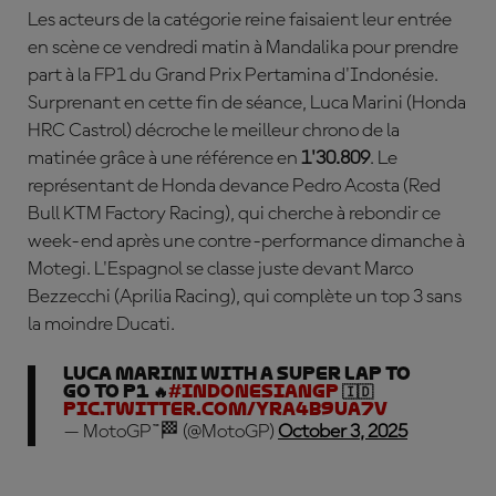
Les acteurs de la catégorie reine faisaient leur entrée
en scène ce vendredi matin à Mandalika pour prendre
part à la FP1 du Grand Prix Pertamina d'Indonésie.
Surprenant en cette fin de séance,
Luca
Marini
(Honda
HRC Castrol) décroche le meilleur chrono de la
matinée grâce à une référence en
1'30.809
. Le
représentant de Honda devance
Pedro Acosta
(Red
Bull KTM Factory Racing), qui cherche à rebondir ce
week-end après une contre-performance dimanche à
Motegi. L'Espagnol se classe juste devant
Marco
Bezzecchi
(Aprilia Racing), qui complète un top 3 sans
la moindre Ducati.
Luca Marini with a super lap to
go to P1 🔥
#IndonesianGP
🇮🇩
pic.twitter.com/yRA4B9uA7V
— MotoGP™🏁 (@MotoGP)
October 3, 2025