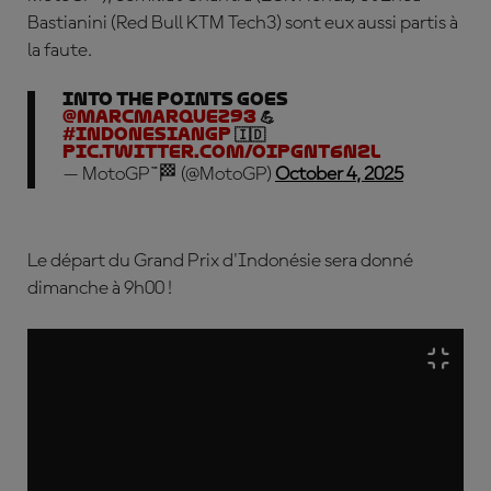
Bastianini (Red Bull KTM Tech3) sont eux aussi partis à
la faute.
Into the points goes
@marcmarquez93
💪
#IndonesianGP
🇮🇩
pic.twitter.com/OipgnT6N2L
— MotoGP™🏁 (@MotoGP)
October 4, 2025
Le départ du Grand Prix d'Indonésie sera donné
dimanche à 9h00 !