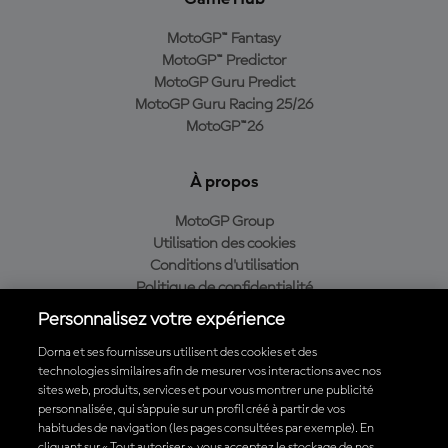
MotoGP™ Fantasy
MotoGP™ Predictor
MotoGP Guru Predict
MotoGP Guru Racing 25/26
MotoGP™26
À propos
MotoGP Group
Utilisation des cookies
Conditions d'utilisation
Politique de confidentialité
Politique d’achat
Personnalisez votre expérience
Dorna et ses fournisseurs utilisent des cookies et des
technologies similaires afin de mesurer vos interactions avec nos
sites web, produits, services et pour vous montrer une publicité
Télécharger l'appli officielle du MotoGP™
personnalisée, qui s’appuie sur un profil créé à partir de vos
habitudes de navigation (les pages consultées par exemple). En
cliquant sur « Tout autoriser », vous acceptez le stockage de nos