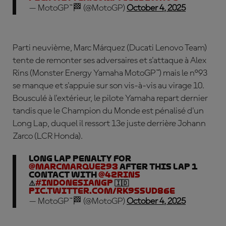
— MotoGP™🏁 (@MotoGP)
October 4, 2025
Parti neuvième, Marc
Márquez
(Ducati Lenovo Team)
tente de remonter ses adversaires et s'attaque à Alex
Rins (Monster Energy Yamaha MotoGP™) mais le n°93
se manque et s'appuie sur son vis-à-vis au virage 10.
Bousculé à l'extérieur, le pilote Yamaha repart dernier
tandis que le Champion du Monde est pénalisé d'un
Long Lap, duquel il ressort 13e juste derrière Johann
Zarco (LCR Honda).
Long Lap Penalty for
@marcmarquez93
after this Lap 1
contact with
@42rins
⚠️
#IndonesianGP
🇮🇩
pic.twitter.com/Rk9SSUd86e
— MotoGP™🏁 (@MotoGP)
October 4, 2025