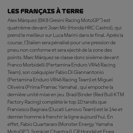
Les Français à terre
Alex
Márquez
(BK8 Gresini Racing MotoGP™) est
quatrième devant Joan Mir (Honda HRC Castrol), qui
prend le meilleur sur Luca Marini dans le final. Après la
course, l'Italien sera pénalisé pour une pression de
pneu non conforme et sera ejecté de la zone des
points. Marc Márquez se classe donc sixième devant
Franco Morbidelli (Pertamina Enduro VR46 Racing
Team), son coéquipier Fabio Di Giannantonio
(Pertamina Enduro VR46 Racing Team) et Miguel
Oliveira (Prima Pramac Yamaha) , qui empoche la
dernière unité mise en jeu. Brad Binder (Red Bull KTM
Factory Racing) complète le top 10 tandis que
Francesco Bagnaia (Ducati Lenovo Team) est le 14e et
dernier homme à franchir la ligne aujourd'hui. En
effet,
Fabio
Quartararo
(Monster Energy Yamaha
MotoGP™)
,
Somkiat Chantra (LCR Honda) et Enea