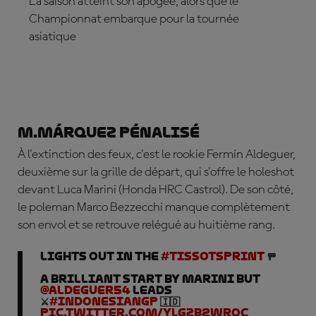
La saison atteint son apogée, alors que le
Championnat embarque pour la tournée
asiatique
ABONNE-TOI DÈS MAINTENANT
M.Márquez pénalisé
À l'extinction des feux, c'est le rookie Fermín Aldeguer,
deuxième sur la grille de départ, qui s'offre le holeshot
devant Luca Marini (Honda HRC Castrol). De son côté,
le poleman Marco Bezzecchi manque complètement
son envol et se retrouve relégué au huitième rang.
LIGHTS OUT IN THE
#TissotSprint
🚥
A BRILLIANT start by Marini but
@aldeguer54
leads
⚔️
#IndonesianGP
🇮🇩
pic.twitter.com/Ylgzb2WrOC