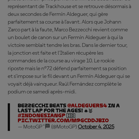
représentant de Trackhouse et se retrouve désormais à
deux secondes de Fermín Aldeguer, qui gère
parfaitement sa course à l'avant. Alors que Johann
Zarco part à la faute, Marco Bezzecchi revient comme
un boulet de canon sur un Fermín Aldeguer à qui la
victoire semblait tendre les bras. Dans le dernier tour,
la jonction est faite et l'Italien récupère les
commandes de la course au virage 10. Le rookie
riposte mais le n°72 défend parfaitement sa position
et s'impose sur le fil devant un Fermín Aldeguer qui se
voyait déjà vainqueur.
Ra
úl Fernández complète le
podium ce samedi après-midi.
Bezzecchi beats
@Aldeguer54
in a
last lap for the ages! 🔥🥇
#IndonesianGP
🇮🇩
pic.twitter.com/M9gcDdJbIo
— MotoGP™🏁 (@MotoGP)
October 4, 2025