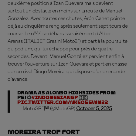
deuxième position à Izan Guevara mais devient
surtout un obstacle en moins sur la route de Manuel
González.
Avec toutes ces chutes, Arón Canet pointe
déjà au cinquième rang après seulement sept tours de
course. Le n°44 se débarrasse aisément d'
Albert
Arenas
(ITALJET Gresini Moto2™) et part à la poursuite
du podium, qui lui échappe pour près de quatre
secondes.
Devant, Manuel González parvient enfin à
trouver l'ouverture sur Izan Guevara et part en chasse
de son rival Diogo Moreira, qui dispose d'une seconde
d'avance.
Drama as Alonso highsides from
P5! 💥
#IndonesianGP
🇮🇩
pic.twitter.com/nkeO55wNZz
— MotoGP™🏁 (@MotoGP)
October 5, 2025
Moreira trop fort