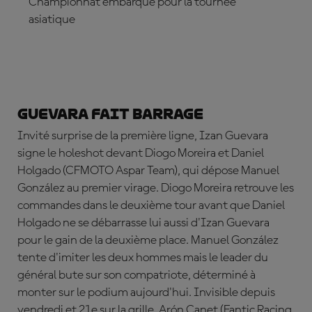
Championnat embarque pour la tournée
asiatique
ABONNE-TOI DÈS MAINTENANT
Guevara fait barrage
Invité surprise de la première ligne,
Izan Guevara
signe le holeshot devant
Diogo Moreira et Daniel
Holgado (CFMOTO Aspar Team), qui dépose Manuel
Gonz
ález
au premier virage. Diogo Moreira retrouve les
commandes dans le deuxième tour avant que Daniel
Holgado ne se débarrasse lui aussi d'Izan Guevara
pour le gain de la deuxième place. Manuel González
tente d'imiter les deux hommes mais le leader du
général bute sur son compatriote, déterminé à
monter sur le podium aujourd'hui. Invisible depuis
vendredi et 21e sur la grille,
Ar
ón
Canet
(Fantic Racing