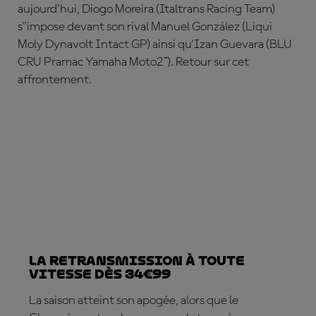
aujourd'hui,
Diogo Moreira
(Italtrans Racing Team)
s''impose devant son rival
Manuel Gonz
ález
(Liqui
Moly Dynavolt Intact GP) ainsi qu'
Izan Guevara
(BLU
CRU Pramac Yamaha Moto2™). Retour sur cet
affrontement.
La retransmission à toute
vitesse dès 34€99
La saison atteint son apogée, alors que le