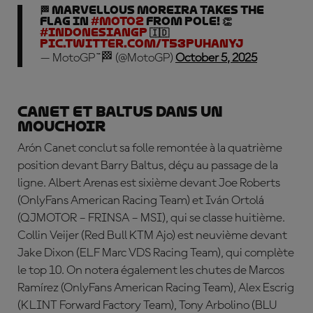
🏁 Marvellous Moreira takes the
flag in
#Moto2
from pole! 👏
#IndonesianGP
🇮🇩
pic.twitter.com/t53PUHANyJ
— MotoGP™🏁 (@MotoGP)
October 5, 2025
Canet et Baltus dans un
mouchoir
Arón Canet conclut sa folle remontée à la quatrième
position devant Barry Baltus, déçu au passage de la
ligne. Albert Arenas est sixième devant
Joe Roberts
(OnlyFans American Racing Team) et
Iván Ortolá
(QJMOTOR – FRINSA – MSI), qui se classe huitième.
Collin Veijer
(Red Bull KTM Ajo) est neuvième devant
Jake Dixon
(ELF Marc VDS Racing Team), qui complète
le top 10. On notera également les chutes de
Marcos
Ramírez
(OnlyFans American Racing Team),
Alex Escrig
(KLINT Forward Factory Team),
Tony Arbolino
(BLU