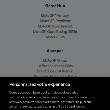
Game Hub
MotoGP™ Fantasy
MotoGP™ Predictor
MotoGP Guru Predict
MotoGP Guru Racing 25/26
MotoGP™26
À propos
MotoGP Group
Utilisation des cookies
Conditions d'utilisation
Politique de confidentialité
Politique d’achat
Personnalisez votre expérience
Dorna et ses fournisseurs utilisent des cookies et des
technologies similaires afin de mesurer vos interactions avec nos
sites web, produits, services et pour vous montrer une publicité
Télécharger l'appli officielle du MotoGP™
personnalisée, qui s’appuie sur un profil créé à partir de vos