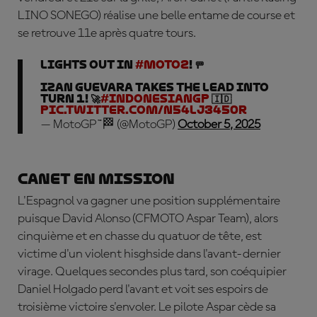
LINO SONEGO) réalise une belle entame de course et
se retrouve 11e après quatre tours.
LIGHTS OUT IN
#Moto2
! 🚥
Izan Guevara takes the lead into
Turn 1! 🚀
#IndonesianGP
🇮🇩
pic.twitter.com/N54Lj3450R
— MotoGP™🏁 (@MotoGP)
October 5, 2025
Canet en mission
L'Espagnol va gagner une position supplémentaire
puisque
David Alonso
(CFMOTO Aspar Team), alors
cinquième et en chasse du quatuor de tête, est
victime d'un violent hisghside dans l'avant-dernier
virage. Quelques secondes plus tard, son coéquipier
Daniel Holgado perd l'avant et voit ses espoirs de
troisième victoire s'envoler. Le pilote Aspar cède sa