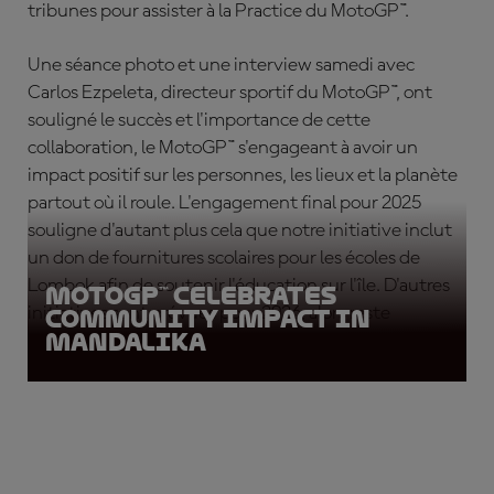
tribunes pour assister à la Practice du MotoGP™.
Une séance photo et une interview samedi avec
Carlos Ezpeleta, directeur sportif du MotoGP™, ont
souligné le succès et l'importance de cette
collaboration, le MotoGP™ s'engageant à avoir un
impact positif sur les personnes, les lieux et la planète
partout où il roule. L'engagement final pour 2025
souligne d'autant plus cela que notre initiative inclut
un don de fournitures scolaires pour les écoles de
Lombok afin de soutenir l'éducation sur l'île. D'autres
MotoGP™ celebrates
initiatives sont prévues pour 2026, alors reste
community impact in
Mandalika
connecté pour tout savoir !