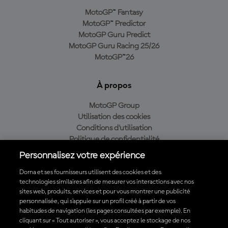
MotoGP™ Fantasy
MotoGP™ Predictor
MotoGP Guru Predict
MotoGP Guru Racing 25/26
MotoGP™26
À propos
MotoGP Group
Utilisation des cookies
Conditions d'utilisation
Politique de confidentialité
Politique d’achat
Personnalisez votre expérience
Dorna et ses fournisseurs utilisent des cookies et des
technologies similaires afin de mesurer vos interactions avec nos
sites web, produits, services et pour vous montrer une publicité
Télécharger l'appli officielle du MotoGP™
personnalisée, qui s’appuie sur un profil créé à partir de vos
habitudes de navigation (les pages consultées par exemple). En
cliquant sur « Tout autoriser », vous acceptez le stockage de nos