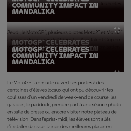
l'accent sur la communauté et les liens avec les écoles
community impact in
Mandalika
locales.
Jeudi, le MotoGP™, plusieurs pilotes Moto2™ et Moto3™
ainsi que des jeunes de l'Idemitsu Asia Talent Cup ont
MotoGP™ celebrates
visité deux écoles locales pour parler autonomisation
community impact in
MotoGP™ celebrates
Mandalika
des élèves et sécurité routière.
community impact in
Mandalika
Le MotoGP™ a ensuite ouvert ses portes à des
centaines d'élèves locaux qui ont pu découvrir les
coulisses d'un vendredi de week-end de course, les
garages, le paddock, prendre part à une séance photo
en salle de presse ou encore visiter notre plateau de
télévision. Dans l'après-midi, les élèves sont allés
s'installer dans certaines des meilleures places en