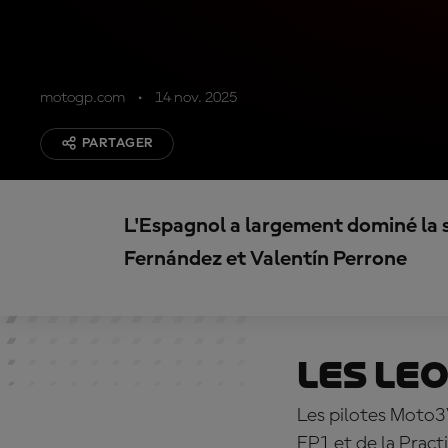
motogp.com
14 nov. 2025
PARTAGER
L'Espagnol a largement dominé la 
Fernández et Valentín Perrone
Les Le
Les pilotes Moto3™
FP1 et de la Prac