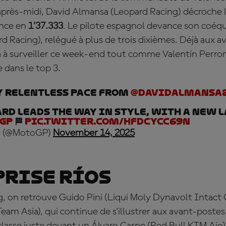
après-midi,
David Almansa (Leopard Racing) décroche l
ence en
1'37.333
. Le pilote espagnol devance son coéqu
 Racing), relégué à plus de trois dixièmes. Déjà aux a
ra à surveiller ce week-end tout comme Valentín Perro
e dans le top 3.
y RELENTLESS pace from
@DavidAlmansa
rd leads the way in style, with a new l
GP
🏁
pic.twitter.com/hfDcYCc69n
 (@MotoGP)
November 14, 2025
prise Ríos
, on retrouve Guido Pini (Liqui Moly Dynavolt Intact 
am Asia), qui continue de s'illustrer aux avant-postes