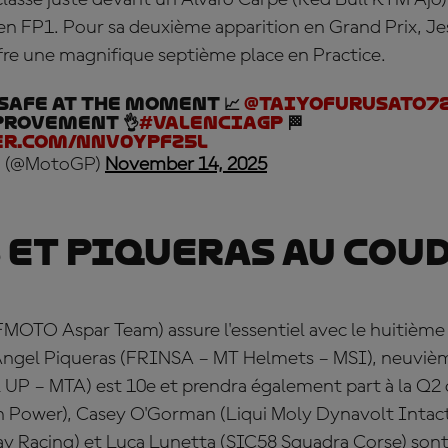
 classe juste devant un Álvaro Carpe (Red Bull KTM Aj
en FP1. Pour sa deuxième apparition en Grand Prix, Je
ffre une magnifique septième place en Practice.
safe at the moment 📈
@Taiyofurusato7
provement 👌
#ValenciaGP
🏁
er.com/Nnv0YpFZ5L
 (@MotoGP)
November 14, 2025
 et Piqueras au coud
MOTO Aspar Team) assure l'essentiel avec le huitième
Á
ngel Piqueras (FRINSA – MT Helmets – MSI), neuvièm
 UP – MTA) est 10e et prendra également part à la Q2
 Power), Casey O'Gorman (Liqui Moly Dynavolt Intac
av Racing) et Luca Lunetta (SIC58 Squadra Corse) sont