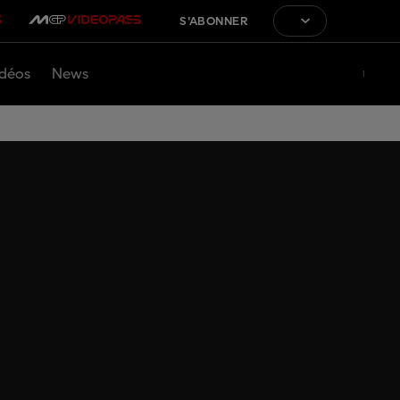
S'ABONNER
déos
News