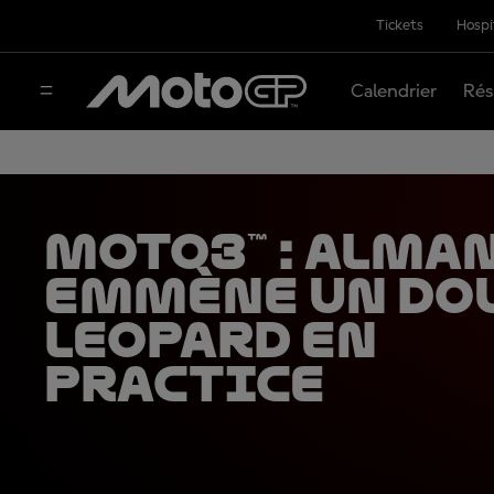
Tickets
Hospi
Calendrier
Rés
Moto3™ : Alma
emmène un do
Leopard en
Practice