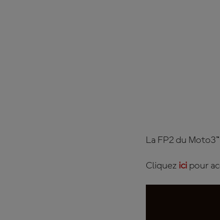
La FP2 du Moto3™ à
Cliquez
ici
pour ac