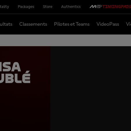
tality
Packages
Store
Authentics
ultats
Classements
Pilotes et Teams
VideoPass
Vi
nsa
ublé