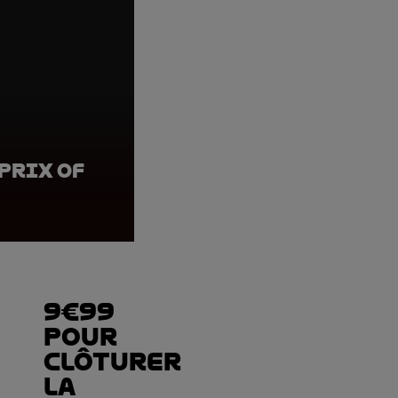
Prix of
Adrian Fernandez, 
Prix of the Valen
9€99
pour
clôturer
la