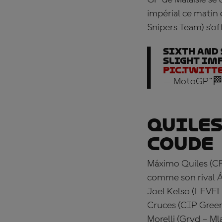
GP de Malaisie se
impérial ce matin 
Snipers Team) s'o
Sixth and 
slight im
pic.twitt
— MotoGP™🏁
Quiles
coude
Máximo Quiles (CF
comme son rival
Joel Kelso (LEVEL
Cruces (CIP Green
Morelli (Gryd – Ml