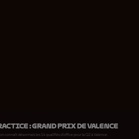
actice : Grand Prix de Valence
on connaît désormais les 14 qualifiés d'office pour la Q2 à Valence.