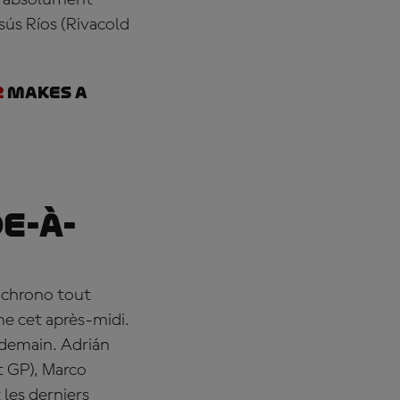
o) absolument
sús Ríos (Rivacold
2
makes a
e-à-
 chrono tout
e cet après-midi.
 demain. Adrián
t GP), Marco
 les derniers