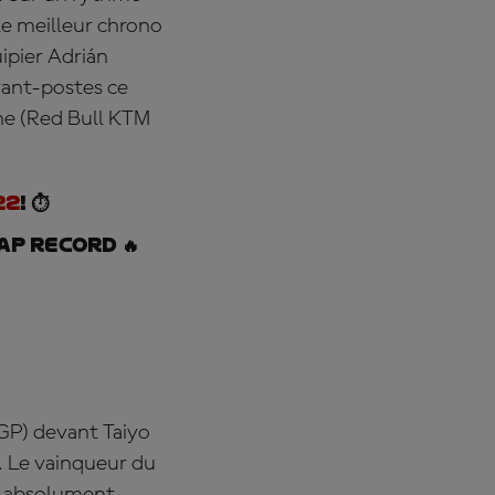
e meilleur chrono
ipier Adrián
vant-postes ce
ne (Red Bull KTM
22
! ⏱️
ap record 🔥
GP) devant Taiyo
. Le vainqueur du