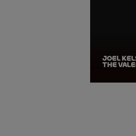
Joel Kel
the Val