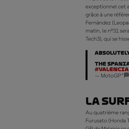
exceptionnel cet 
grâce à une référ
Fernández (Leopard
matin, le n°31 se
Tech3), qui se hiss
Absolutel
The Spania
#Valencia
— MotoGP™🏁
La sur
Au quatrième rang
Furusato (Honda Te