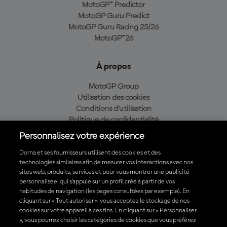
MotoGP™ Predictor
MotoGP Guru Predict
MotoGP Guru Racing 25/26
MotoGP™26
À propos
MotoGP Group
Utilisation des cookies
Conditions d'utilisation
Politique de confidentialité
Politique d’achat
Personnalisez votre expérience
Dorna et ses fournisseurs utilisent des cookies et des
technologies similaires afin de mesurer vos interactions avec nos
sites web, produits, services et pour vous montrer une publicité
Télécharger l'appli officielle du MotoGP™
personnalisée, qui s’appuie sur un profil créé à partir de vos
habitudes de navigation (les pages consultées par exemple). En
cliquant sur « Tout autoriser », vous acceptez le stockage de nos
cookies sur votre appareil à ces fins. En cliquant sur « Personnaliser
», vous pourrez choisir les catégories de cookies que vous préférez
© 2026 MotoGP Sports Entertainment Group. Tous droits réservés.