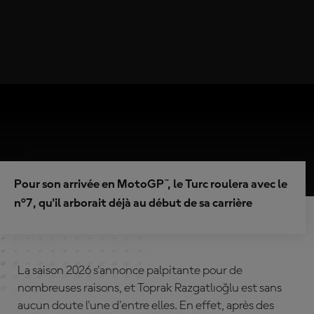
Pour son arrivée en MotoGP™, le Turc roulera avec le
n°7, qu'il arborait déjà au début de sa carrière
La saison 2026 s'annonce palpitante pour de
nombreuses raisons, et Toprak Razgatlıoğlu est sans
aucun doute l'une d'entre elles. En effet, après des