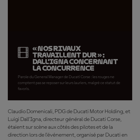
« Nos rivaux
travaillent dur » :
Dall'Igna concernant
la concurrence
Parole du General Manager de Ducati Corse : les rouges ne
comptent pas se reposer sur leurs lauriers, malgré ce statut de
favoris.
Claudio Domenicali, PDG de Ducati Motor Holding, et
Luigi Dall'Igna, directeur général de Ducati Corse,
étaient sur scène aux côtés des pilotes et de la
direction lors de l'événement, organisé par Ducati en