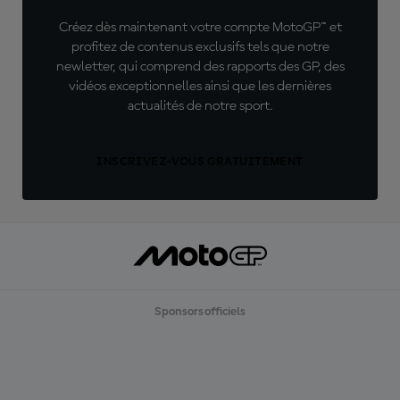
Créez dès maintenant votre compte MotoGP™ et
profitez de contenus exclusifs tels que notre
newletter, qui comprend des rapports des GP, des
vidéos exceptionnelles ainsi que les dernières
actualités de notre sport.
INSCRIVEZ-VOUS GRATUITEMENT
Sponsors officiels