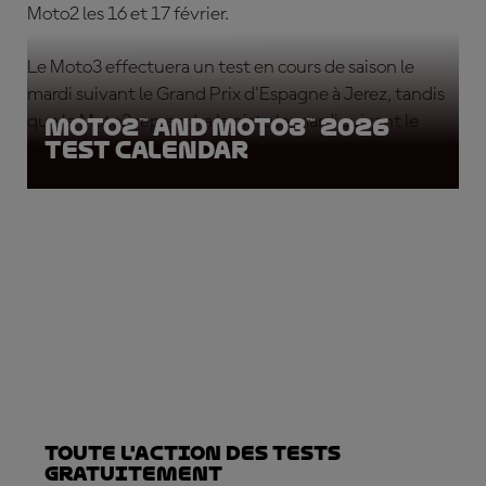
Moto2 les 16 et 17 février.
Le Moto3 effectuera un test en cours de saison le
mardi suivant le Grand Prix d'Espagne à Jerez, tandis
que le Moto2 reprendra la piste le mardi suivant le
Moto2™ and Moto3™ 2026
Test Calendar
Grand Prix de Catalogne à Barcelone.
Toute l'action des Tests
gratuitement