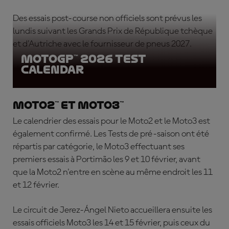
Des essais post-course non officiels sont prévus les
lundis suivant les Grands Prix de République tchèque
et d'Autriche avec le fournisseur de pneus 2027.
MotoGP™ 2026 Test
Calendar
Voici le calendrier complet :
Moto2™ et Moto3™
Le calendrier des essais pour le Moto2 et le Moto3 est
également confirmé. Les Tests de pré-saison ont été
répartis par catégorie, le Moto3 effectuant ses
premiers essais à Portimão les 9 et 10 février, avant
que la Moto2 n'entre en scène au même endroit les 11
et 12 février.
Le circuit de Jerez-Ángel Nieto accueillera ensuite les
essais officiels Moto3 les 14 et 15 février, puis ceux du