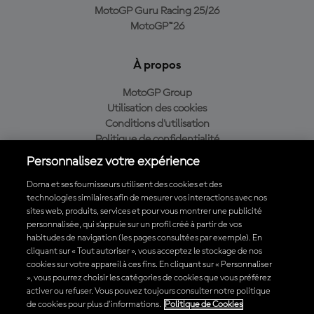
MotoGP Guru Racing 25/26
MotoGP™26
À propos
MotoGP Group
Utilisation des cookies
Conditions d'utilisation
Politique de confidentialité
Politique d’achat
Personnalisez votre expérience
Dorna et ses fournisseurs utilisent des cookies et des
technologies similaires afin de mesurer vos interactions avec nos
sites web, produits, services et pour vous montrer une publicité
Télécharger l'appli officielle du MotoGP™
personnalisée, qui s’appuie sur un profil créé à partir de vos
habitudes de navigation (les pages consultées par exemple). En
cliquant sur « Tout autoriser », vous acceptez le stockage de nos
cookies sur votre appareil à ces fins. En cliquant sur « Personnaliser
», vous pourrez choisir les catégories de cookies que vous préférez
© 2026 MotoGP Sports Entertainment Group. Tous droits réservés.
activer ou refuser. Vous pouvez toujours consulter notre politique
Toutes les marques déposées sont la propriété de leurs détenteurs
de cookies pour plus d'informations.
Politique de Cookies
respectifs.