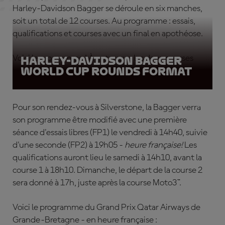
Harley-Davidson Bagger se déroule en six manches,
soit un total de 12 courses. Au programme : essais,
qualifications et courses avec un final en apothéose.
Voici le programme ! À noter que les deux courses
Harley-Davidson Bagger
World Cup Rounds Format
auront lieu le samedi au Mugello.
Pour son rendez-vous à Silverstone, la Bagger verra
son programme être modifié avec une première
séance d'essais libres (FP1) le vendredi à 14h40, suivie
d'une seconde (FP2) à 19h05 -
heure française!
Les
qualifications auront lieu le samedi à 14h10, avant la
course 1 à 18h10. Dimanche, le départ de la course 2
sera donné à 17h, juste après la course Moto3™.
Voici le programme du Grand Prix Qatar Airways de
Grande-Bretagne - en heure française :