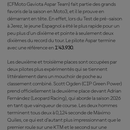
(CFMoto Gaviota Aspar Team) fait partie des grands
favoris de la saison en Moto3, et il le prouve en
démarrant en tête. En effet, lors du Test de pré-saison
à Jerez, le jeune Espagnol a été le plus rapide pour un
peu plus d'un dixième et pointe à seulement deux
dixièmes du record du tour. Le pilote Aspar termine
avec une référence en
1'43.930
.
Les deuxième et troisième places sont occupées par
deux pilotes plus expérimentés qui se tiennent
littéralement dans un mouchoir de poche au
classement combiné. Scott Ogden (CIP Green Power)
prend officiellement la deuxième place devant Adrian
Fernández (Leopard Racing), qui aborde la saison 2026
en tant que vainqueur de course. Les deux hommes
terminent tous deux à 0,124 seconde de Máximo
Quiles, ce qui est d'autant plus impressionnant que le
premier roule sur une KTM et le second sur une