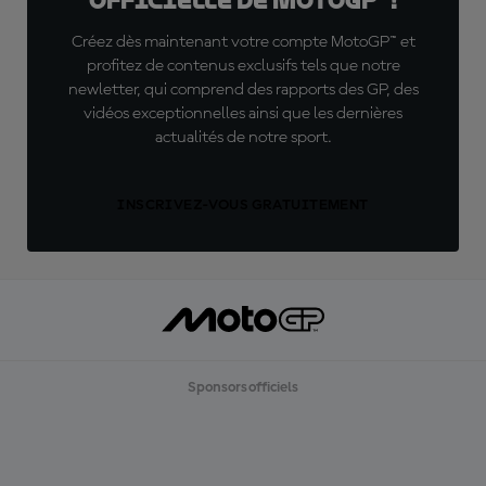
officielle de MotoGP™ !
Créez dès maintenant votre compte MotoGP™ et
profitez de contenus exclusifs tels que notre
newletter, qui comprend des rapports des GP, des
vidéos exceptionnelles ainsi que les dernières
actualités de notre sport.
INSCRIVEZ-VOUS GRATUITEMENT
Sponsors officiels