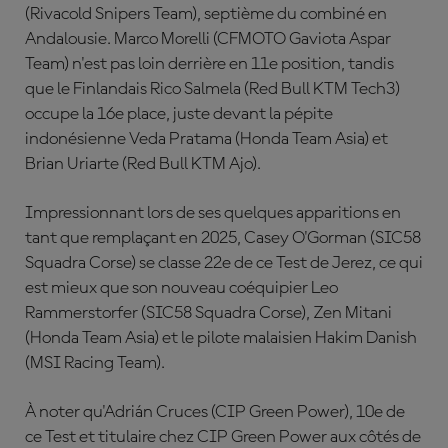
(Rivacold Snipers Team), septième du combiné en
Andalousie. Marco Morelli (CFMOTO Gaviota Aspar
Team) n'est pas loin derrière en 11e position, tandis
que le Finlandais Rico Salmela (Red Bull KTM Tech3)
occupe la 16e place, juste devant la pépite
indonésienne Veda Pratama (Honda Team Asia) et
Brian Uriarte (Red Bull KTM Ajo).
Impressionnant lors de ses quelques apparitions en
tant que remplaçant en 2025, Casey O'Gorman (SIC58
Squadra Corse) se classe 22e de ce Test de Jerez, ce qui
est mieux que son nouveau coéquipier Leo
Rammerstorfer (SIC58 Squadra Corse), Zen Mitani
(Honda Team Asia) et le pilote malaisien Hakim Danish
(MSI Racing Team).
À noter qu'Adrián Cruces (CIP Green Power), 10e de
ce Test et titulaire chez CIP Green Power aux côtés de