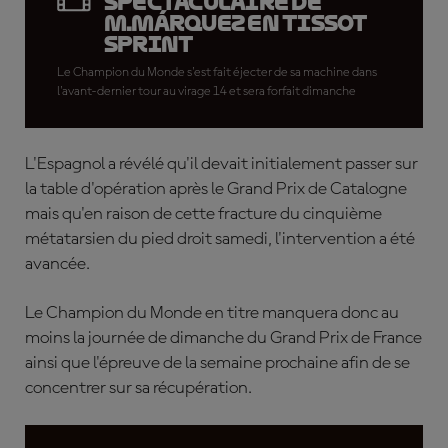
spectaculaire de
M.Márquez en Tissot
Sprint
Le Champion du Monde s'est fait éjecter de sa machine dans
l'avant-dernier tour au virage 14 et sera forfait dimanche
L'Espagnol a révélé qu'il devait initialement passer sur
la table d'opération après le Grand Prix de Catalogne
mais qu'en raison de cette fracture du cinquième
métatarsien du pied droit samedi, l'intervention a été
avancée.
Le Champion du Monde en titre manquera donc au
moins la journée de dimanche du Grand Prix de France
ainsi que l'épreuve de la semaine prochaine afin de se
concentrer sur sa récupération.