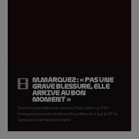
M.Márquez : « Pas une
grave blessure, elle
arrive au bon
moment »
Touché au pied dans une chute en Tissot Sprint, le n°93
manquera la journée de dimanche au Mans ainsi que le GP de
Catalogne la semaine prochaine