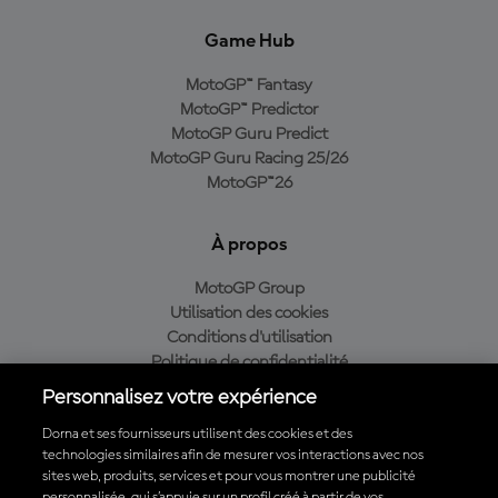
Game Hub
MotoGP™ Fantasy
MotoGP™ Predictor
MotoGP Guru Predict
MotoGP Guru Racing 25/26
MotoGP™26
À propos
MotoGP Group
Utilisation des cookies
Conditions d'utilisation
Politique de confidentialité
Politique d’achat
Personnalisez votre expérience
Dorna et ses fournisseurs utilisent des cookies et des
technologies similaires afin de mesurer vos interactions avec nos
sites web, produits, services et pour vous montrer une publicité
Télécharger l'appli officielle du MotoGP™
personnalisée, qui s’appuie sur un profil créé à partir de vos