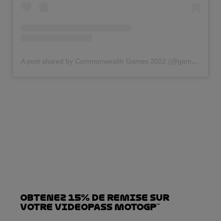
A post shared by Commonwealth Games 2022 (@gamescommonwealth)
Obtenez 15% de REMISE sur
votre VideoPass MotoGP™