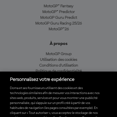
MotoGP™ Fantasy
MotoGP™ Predictor
MotoGP Guru Predict
MotoGP Guru Racing 25/26
MotoGP™26
À propos
MotoGP Group
Utilisation des cookies
Conditions d'utilisation
Politique de confidentialité
Politique d’achat
Personnalisez votre expérience
Dorna et ses fournisseurs utilisent des cookies et des
technologies similaires afin de mesurer vos interactions avec nos
sites web, produits, services et pour vous montrer une publicité
Télécharger l'appli officielle du MotoGP™
personnalisée, qui s’appuie sur un profil créé à partir de vos
habitudes de navigation (les pages consultées par exemple). En
cliquant sur « Tout autoriser », vous acceptez le stockage de nos