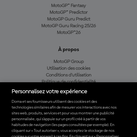
MotoGP™ Fantasy
MotoGP™ Predictor
MotoGP Guru Predict
MotoGP Guru Racing 25/26
MotoGP™26
À propos
MotoGP Group
Utilisation des cookies
Conditions d'utilisation
Politique de confidentialité
Politique d’achat
Personnalisez votre expérience
Dorna et ses fournisseurs utilisent des cookies et des
technologies similaires afin de mesurer vos interactions avec nos
sites web, produits, services et pour vous montrer une publicité
Télécharger l'appli officielle du MotoGP™
personnalisée, qui s’appuie sur un profil créé à partir de vos
habitudes de navigation (les pages consultées par exemple). En
cliquant sur « Tout autoriser », vous acceptez le stockage de nos
cookies sur votre appareil à ces fins. En cliquant sur « Personnaliser