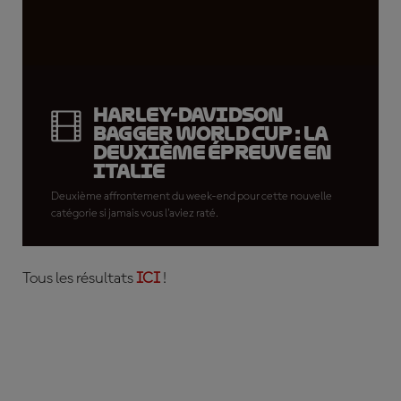
Harley-Davidson
Bagger World Cup : la
deuxième épreuve en
Italie
Deuxième affrontement du week-end pour cette nouvelle
catégorie si jamais vous l'aviez raté.
Tous les résultats
ICI
!