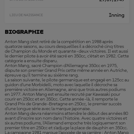
Inning
LIEU DE NAISSANCE
Biographie
Anton Mang s’est retiré de la compétition en 1988 après
quatorze saisons, au cours desquellles il a décroché cinq titres
de Champion du Monde et quarante-deux victoires. Il est aussi
le dernier pilote à avoir été sacré en 350cc, c’était en 1982. Cette
catégorie a ensuite disparu.
Anton Mang, sacré Champion d’Allemagne 350cc en 1975,
dispute son premier Grand Prix cette même année en Autriche,
épreuve qu’il termine au sixième rang.
La saison suivante, le pilote germanique est engagé en 125cc au
guidon d’une Morbidelli, moto avec laquelle il décroche sa
première victoire en Allemagne, ainsi que trois autres podiums
en 1977. Anton Mang est ensuite recruté par Kawasaki pour
courir en 250cc et en 350cc. Cette année-là, il remporte le
Grand Prix de Grande-Bretagne en 250cc, le premier succès
d’une longue série avec la marque japonaise.
Anton Mang devra néanmoins attendre le début des années 80
avant d’inscrire son nom dans l’histoire. Avec quatre victoires et
six autres podiums, l’Allemand empoche très logiquement son
premier titre en 250cc et s’adjuge la place de dauphin en 350cc.
La campagne 1981 marque l’apogée de sa carrière : Anton Mang