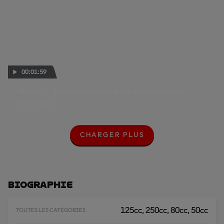
00:01:59
Martín : « Je ne m’attendais pas à un tel chrono »
06 NOV. 2021
CHARGER PLUS
C
H
A
R
G
E
Biographie
R
P
L
125cc, 250cc, 80cc, 50cc
TOUTES LES CATÉGORIES
U
S