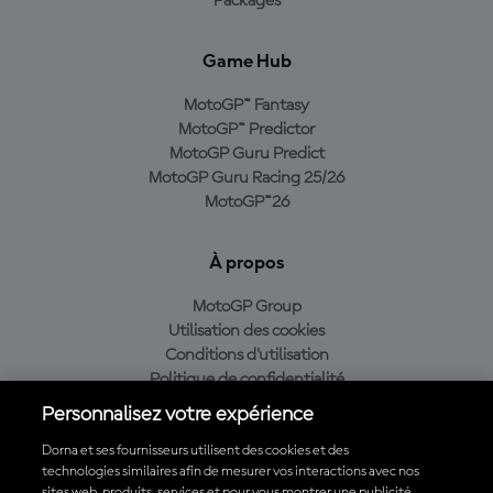
Packages
Game Hub
MotoGP™ Fantasy
MotoGP™ Predictor
MotoGP Guru Predict
MotoGP Guru Racing 25/26
MotoGP™26
À propos
MotoGP Group
Utilisation des cookies
Conditions d'utilisation
Politique de confidentialité
Politique d’achat
Personnalisez votre expérience
Dorna et ses fournisseurs utilisent des cookies et des
technologies similaires afin de mesurer vos interactions avec nos
sites web, produits, services et pour vous montrer une publicité