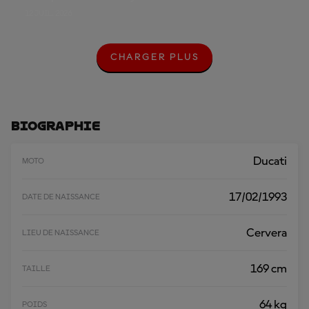
12 JUIL. 2026
CHARGER PLUS
C
H
A
R
G
E
Biographie
R
P
L
Ducati
MOTO
U
S
17/02/1993
DATE DE NAISSANCE
Cervera
LIEU DE NAISSANCE
169 cm
TAILLE
64 kg
POIDS