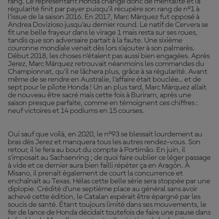
rang. Le représentant Honda change donc de mentalité et la
régularité finit par payer puisqu’il récupère son rang de n°1 à
l’issue de la saison 2016. En 2017, Marc Márquez fut opposé à
Andrea Dovizioso jusqu’au dernier round. Le natif de Cervera se
fit une belle frayeur dans le virage 1 mais resta sur ses roues,
tandis que son adversaire partait à la faute. Une sixième
couronne mondiale venait dès lors s’ajouter à son palmarès.
Début 2018, les choses n’étaient pas aussi bien engagées. Après
Jerez, Marc Márquez retrouvait néanmoins les commandes du
Championnat, qu’il ne lâchera plus, grâce à sa régularité. Avant
même de se rendre en Australie, l’affaire était bouclée… et de
sept pour le pilote Honda ! Un an plus tard, Marc Márquez allait
de nouveau être sacré mais cette fois à Buriram, après une
saison presque parfaite, comme en témoignent ces chiffres :
neuf victoires et 14 podiums en 15 courses.
Oui sauf que voilà, en 2020, le n°93 se blessait lourdement au
bras dès Jerez et manquera tous les autres rendez-vous. Son
retour, il le fera au bout du compte à Portimão. En juin, il
s’imposait au Sachsenring ; de quoi faire oublier ce léger passage
à vide et ce dernier aura bien failli répéter ça en Aragón. À
Misano, il prenait également de court la concurrence et
enchaînait au Texas. Hélas cette belle série sera stoppée par une
diplopie. Crédité d’une septième place au général sans avoir
achevé cette édition, le Catalan espérait être épargné par les
soucis de santé. Étant toujours limité dans ses mouvements, le
fer de lance de Honda décidait toutefois de faire une pause dans