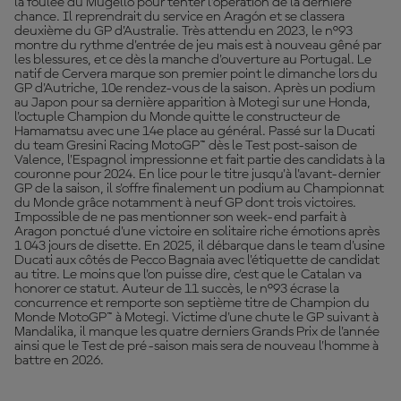
la foulée du Mugello pour tenter l’opération de la dernière
chance. Il reprendrait du service en Aragón et se classera
deuxième du GP d’Australie. Très attendu en 2023, le n°93
montre du rythme d'entrée de jeu mais est à nouveau gêné par
les blessures, et ce dès la manche d'ouverture au Portugal. Le
natif de Cervera marque son premier point le dimanche lors du
GP d'Autriche, 10e rendez-vous de la saison. Après un podium
au Japon pour sa dernière apparition à Motegi sur une Honda,
l'octuple Champion du Monde quitte le constructeur de
Hamamatsu avec une 14e place au général. Passé sur la Ducati
du team Gresini Racing MotoGP™ dès le Test post-saison de
Valence, l'Espagnol impressionne et fait partie des candidats à la
couronne pour 2024. En lice pour le titre jusqu'à l'avant-dernier
GP de la saison, il s'offre finalement un podium au Championnat
du Monde grâce notamment à neuf GP dont trois victoires.
Impossible de ne pas mentionner son week-end parfait à
Aragon ponctué d'une victoire en solitaire riche émotions après
1 043 jours de disette. En 2025, il débarque dans le team d'usine
Ducati aux côtés de Pecco Bagnaia avec l'étiquette de candidat
au titre. Le moins que l'on puisse dire, c'est que le Catalan va
honorer ce statut. Auteur de 11 succès, le n°93 écrase la
concurrence et remporte son septième titre de Champion du
Monde MotoGP™ à Motegi. Victime d'une chute le GP suivant à
Mandalika, il manque les quatre derniers Grands Prix de l'année
ainsi que le Test de pré-saison mais sera de nouveau l'homme à
battre en 2026.