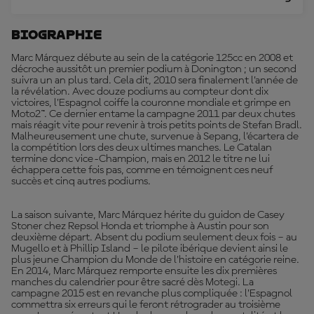
Biographie
Marc Márquez débute au sein de la catégorie 125cc en 2008 et
décroche aussitôt un premier podium à Donington ; un second
suivra un an plus tard. Cela dit, 2010 sera finalement l’année de
la révélation. Avec douze podiums au compteur dont dix
victoires, l’Espagnol coiffe la couronne mondiale et grimpe en
Moto2™. Ce dernier entame la campagne 2011 par deux chutes
mais réagit vite pour revenir à trois petits points de Stefan Bradl.
Malheureusement une chute, survenue à Sepang, l’écartera de
la compétition lors des deux ultimes manches. Le Catalan
termine donc vice-Champion, mais en 2012 le titre ne lui
échappera cette fois pas, comme en témoignent ces neuf
succès et cinq autres podiums.
La saison suivante, Marc Márquez hérite du guidon de Casey
Stoner chez Repsol Honda et triomphe à Austin pour son
deuxième départ. Absent du podium seulement deux fois – au
Mugello et à Phillip Island – le pilote ibérique devient ainsi le
plus jeune Champion du Monde de l’histoire en catégorie reine.
En 2014, Marc Márquez remporte ensuite les dix premières
manches du calendrier pour être sacré dès Motegi. La
campagne 2015 est en revanche plus compliquée : l’Espagnol
commettra six erreurs qui le feront rétrograder au troisième