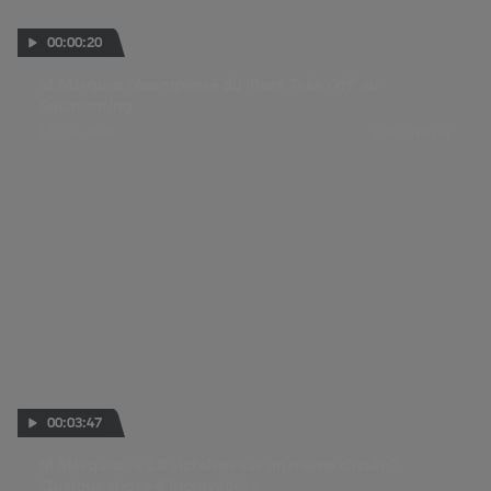
00:00:20
M.Márquez récompensé du 'Best Take Off' au
Sachsenring
13 JUIL. 2026
Sponsorisé par
00:03:47
M.Márquez : « 10 victoires sur un même circuit ?
Quelque chose d'incroyable »