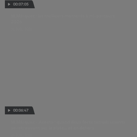
00:07:05
M.Márquez : les meilleurs moments à mi-parcours
2026
31 JUIL. 2026
00:06:47
M.Márquez - Acosta : quand deux forts tempéraments
se retrouvent sur la piste... et en dehors
24 JUIL. 2026