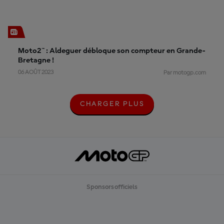
Moto2™ : Aldeguer débloque son compteur en Grande-
Bretagne !
06 AOÛT 2023
Par motogp.com
CHARGER PLUS
C
H
A
R
G
E
R
P
L
U
Sponsors officiels
S