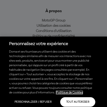
À propos
MotoGP Group
Utilisation des cookies
Conditions d'utilisation
Politique de confidentialité
Politique d’achat
Personnalisez votre expérience
Dorna et ses fournisseurs utilisent des cookies et des
technologies similaires afin de mesurer vos interactions avec nos
sites web, produits, services et pour vous montrer une publicité
Télécharger l'appli officielle du MotoGP™
personnalisée, qui s’appuie sur un profil créé à partir de vos
habitudes de navigation (les pages consultées par exemple). En
cliquant sur « Tout autoriser », vous acceptez le stockage de nos
cookies sur votre appareil à ces fins. En cliquant sur « Personnaliser
», vous pourrez choisir les catégories de cookies que vous préférez
© 2026 MotoGP Sports Entertainment Group. Tous droits réservés.
activer ou refuser. Vous pouvez toujours consulter notre politique
Toutes les marques déposées sont la propriété de leurs détenteurs
de cookies pour plus d'informations.
Politique de Cookies
respectifs.
PERSONNALISER / REFUSER
TOUT AUTORISER