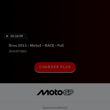
01:16:59
Brno 2013 - Moto2 - RACE - Full
25 AOÛT 2013
CHARGER PLUS
C
H
A
R
G
E
R
P
L
U
Sponsors officiels