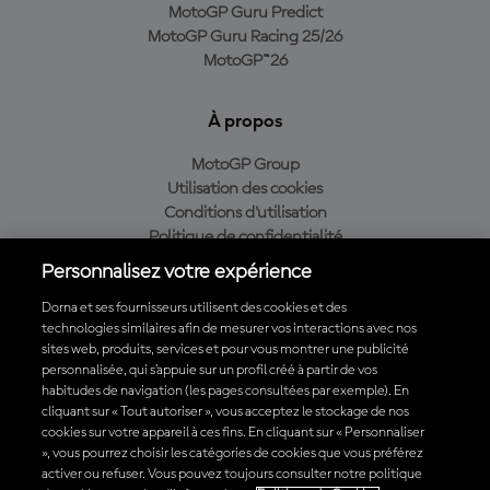
MotoGP Guru Predict
MotoGP Guru Racing 25/26
MotoGP™26
À propos
MotoGP Group
Utilisation des cookies
Conditions d'utilisation
Politique de confidentialité
Politique d’achat
Personnalisez votre expérience
Dorna et ses fournisseurs utilisent des cookies et des
technologies similaires afin de mesurer vos interactions avec nos
sites web, produits, services et pour vous montrer une publicité
Télécharger l'appli officielle du MotoGP™
personnalisée, qui s’appuie sur un profil créé à partir de vos
habitudes de navigation (les pages consultées par exemple). En
cliquant sur « Tout autoriser », vous acceptez le stockage de nos
cookies sur votre appareil à ces fins. En cliquant sur « Personnaliser
», vous pourrez choisir les catégories de cookies que vous préférez
© 2026 MotoGP Sports Entertainment Group. Tous droits réservés.
activer ou refuser. Vous pouvez toujours consulter notre politique
Toutes les marques déposées sont la propriété de leurs détenteurs