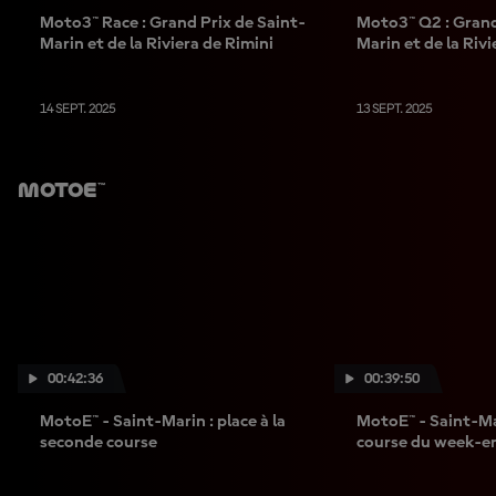
Moto3™ Race : Grand Prix de Saint-
Moto3™ Q2 : Grand
Marin et de la Riviera de Rimini
Marin et de la Rivi
14 SEPT. 2025
13 SEPT. 2025
MotoE™
00:42:36
00:39:50
MotoE™ - Saint-Marin : place à la
MotoE™ - Saint-Mar
seconde course
course du week-en