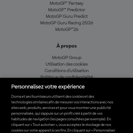
MotoGP™ Fantasy
MotoGP™ Predictor
MotoGP Guru Predict
MotoGP Guru Racing 25/26
MotoGP™26
À propos
MotoGP Group
Utilisation des cookies
Conditions d'utilisation
Politique de confidentialité
Politique d’achat
Personnalisez votre expérience
Dorna et ses fournisseurs utilisent des cookies et des
technologies similaires afin de mesurer vos interactions avec nos
sites web, produits, services et pour vous montrer une publicité
Télécharger l'appli officielle du MotoGP™
personnalisée, qui s’appuie sur un profil créé à partir de vos
habitudes de navigation (les pages consultées par exemple). En
cliquant sur « Tout autoriser », vous acceptez le stockage de nos
cookies sur votre appareil à ces fins. En cliquant sur « Personnaliser