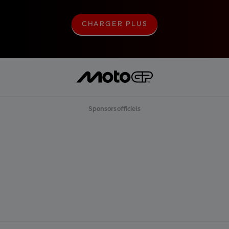
CHARGER PLUS
C
H
A
R
G
E
R
P
L
U
Sponsors officiels
S