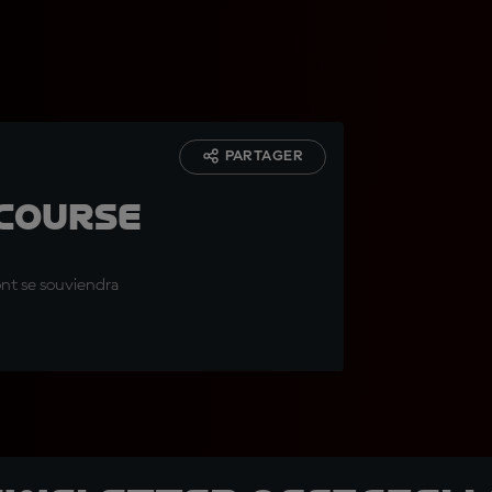
PARTAGER
 course
ont se souviendra