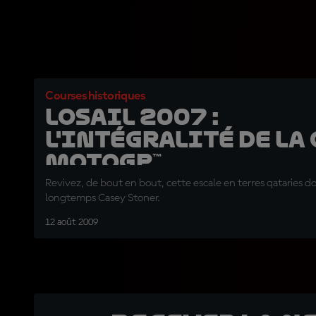
Courses historiques
Losail 2007 :
L'intégralité de la
MotoGP™
Revivez, de bout en bout, cette escale en terres qataries d
longtemps Casey Stoner.
12 août 2009