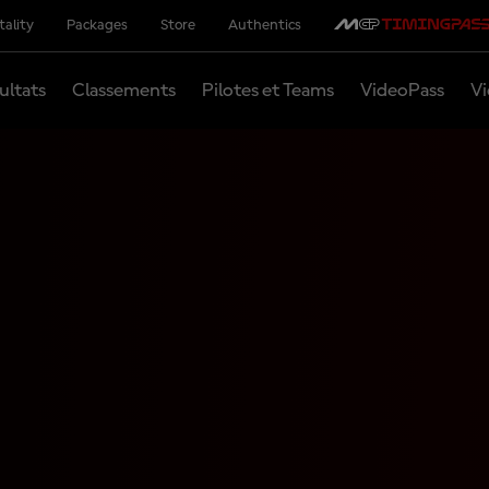
tality
Packages
Store
Authentics
ultats
Classements
Pilotes et Teams
VideoPass
Vi