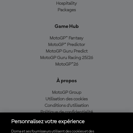
Hospitality
Packages
Game Hub
MotoGP™ Fantasy
MotoGP™ Predictor
MotoGP Guru Predict
MotoGP Guru Racing 25/26
MotoGP™26
À propos
MotoGP Group
Utilisation des cookies
Conditions d'utilisation
Politique de confidentialité
Politique d’achat
Personnalisez votre expérience
Dorna et ses fournisseurs utilisent des cookies et des