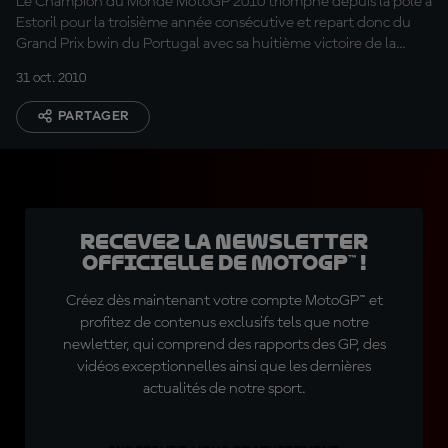
Le Champion du Monde MotoGP 2010 triomphe depuis la pole à
Estoril pour la troisième année consécutive et repart donc du
Grand Prix bwin du Portugal avec sa huitième victoire de la
saison. Valentino Rossi et Andrea Dovizioso complètent le top 3.
31 oct. 2010
PARTAGER
Recevez la Newsletter
officielle de MotoGP™ !
Créez dès maintenant votre compte MotoGP™ et
profitez de contenus exclusifs tels que notre
newletter, qui comprend des rapports des GP, des
vidéos exceptionnelles ainsi que les dernières
actualités de notre sport.