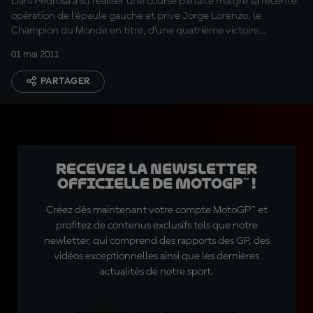
Dani Pedrosa a su réaliser une course parfaite malgré sa récente
opération de l’épaule gauche et prive Jorge Lorenzo, le
Champion du Monde en titre, d’une quatrième victoire
consécutive au Portugal tandis que Casey Stoner s’est assuré la
01 mai 2011
troisième place.
PARTAGER
Recevez la Newsletter
officielle de MotoGP™ !
Créez dès maintenant votre compte MotoGP™ et
profitez de contenus exclusifs tels que notre
newletter, qui comprend des rapports des GP, des
vidéos exceptionnelles ainsi que les dernières
actualités de notre sport.