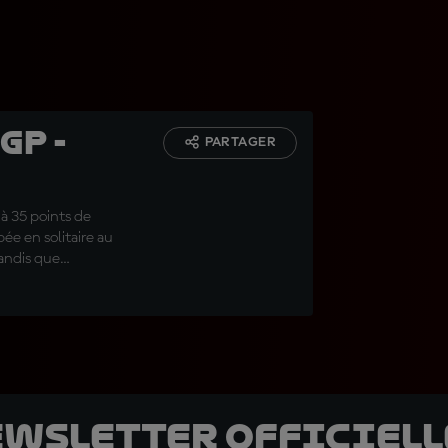
GP -
PARTAGER
à 35 points de
ée en solitaire au
tandis que
drosa.
ewsletter officielle