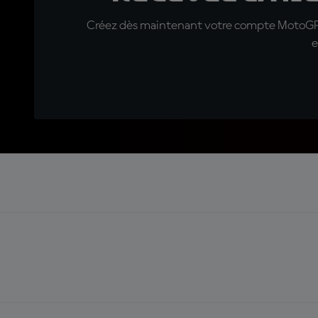
Créez dès maintenant votre compte MotoGP™ e
e