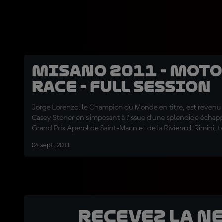
Misano 2011 - Moto
Race - Full session
Jorge Lorenzo, le Champion du Monde en titre, est revenu 
Casey Stoner en s'imposant à l'issue d'une splendide échapp
Grand Prix Aperol de Saint-Marin et de la Riviera di Rimini, 
l'Australien a fini troisième, derrière son coéquipier Dani Pe
04 sept. 2011
Recevez la N