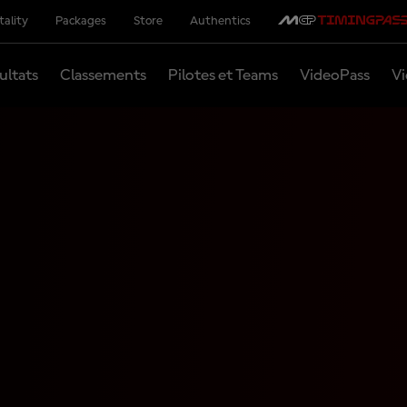
tality
Packages
Store
Authentics
ultats
Classements
Pilotes et Teams
VideoPass
Vi