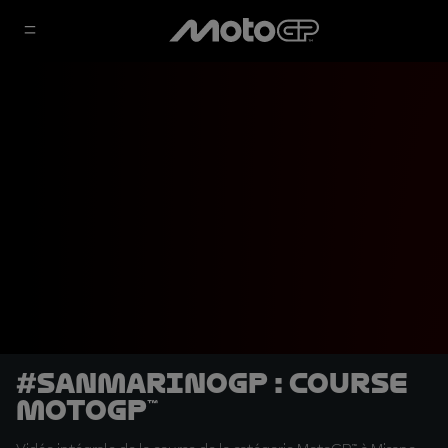
#SanMarinoGP : Course
MotoGP™