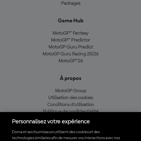
Packages
Game Hub
MotoGP™ Fantasy
MotoGP™ Predictor
MotoGP Guru Predict
MotoGP Guru Racing 25/26
MotoGP™26
À propos
MotoGP Group
Utilisation des cookies
Conditions d'utilisation
Politique de confidentialité
Politique d’achat
Personnalisez votre expérience
Dorna et ses fournisseurs utilisent des cookies et des
technologies similaires afin de mesurer vos interactions avec nos