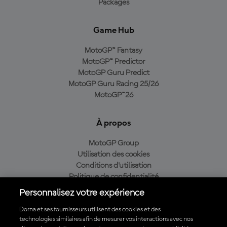
Packages
Game Hub
MotoGP™ Fantasy
MotoGP™ Predictor
MotoGP Guru Predict
MotoGP Guru Racing 25/26
MotoGP™26
À propos
MotoGP Group
Utilisation des cookies
Conditions d'utilisation
Politique de confidentialité
Politique d’achat
Personnalisez votre expérience
Dorna et ses fournisseurs utilisent des cookies et des
technologies similaires afin de mesurer vos interactions avec nos