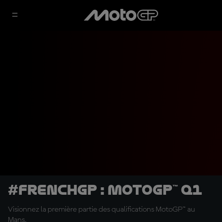
#FrenchGP : MotoGP™ Q1
Visionnez la première partie des qualifications MotoGP™ au
Mans.