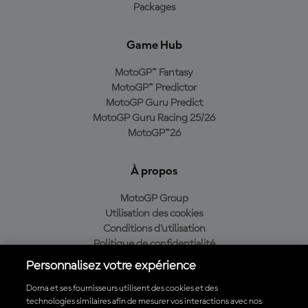
Packages
Game Hub
MotoGP™ Fantasy
MotoGP™ Predictor
MotoGP Guru Predict
MotoGP Guru Racing 25/26
MotoGP™26
À propos
MotoGP Group
Utilisation des cookies
Conditions d'utilisation
Politique de confidentialité
Politique d’achat
Personnalisez votre expérience
Dorna et ses fournisseurs utilisent des cookies et des
technologies similaires afin de mesurer vos interactions avec nos