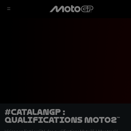
#CatalanGP :
Qualifications Moto2™