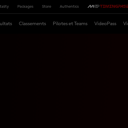
tality
Packages
Store
Authentics
ultats
Classements
Pilotes et Teams
VideoPass
Vi