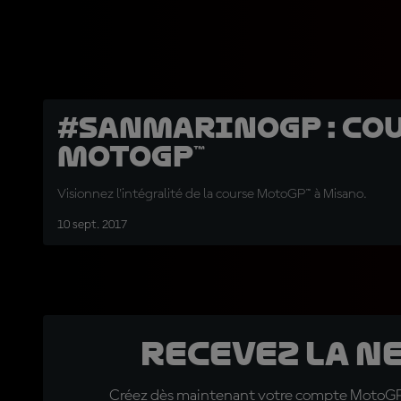
#SanMarinoGP : Co
MotoGP™
Visionnez l'intégralité de la course MotoGP™ à Misano.
10 sept. 2017
Recevez la N
Créez dès maintenant votre compte MotoGP™ e