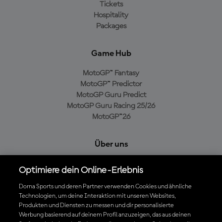
Tickets
Hospitality
Packages
Game Hub
MotoGP™ Fantasy
MotoGP™ Predictor
MotoGP Guru Predict
MotoGP Guru Racing 25/26
MotoGP™26
Über uns
MotoGP Group
Optimiere dein Online-Erlebnis
Cookie-Richtlinien
Geschäftsbedingungen
Dorna Sports und deren Partner verwenden Cookies und ähnliche
Technologien, um deine Interaktion mit unseren Websites,
Datenschutzrichtlinien
Produkten und Diensten zu messen und dir personalisierte
Kaufrichtlinie
Werbung basierend auf deinem Profil anzuzeigen, das aus deinen