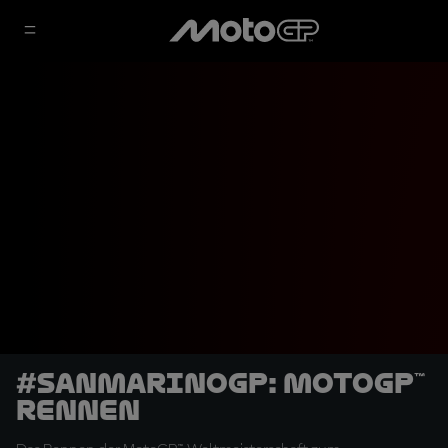
#SanMarinoGP: MotoGP™
Rennen