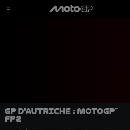
GP d'Autriche : MotoGP™
FP2