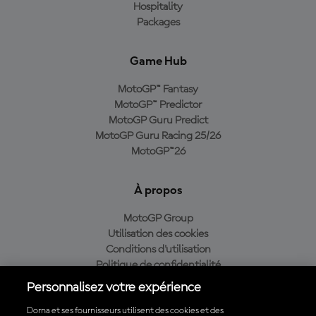
Hospitality
Packages
Game Hub
MotoGP™ Fantasy
MotoGP™ Predictor
MotoGP Guru Predict
MotoGP Guru Racing 25/26
MotoGP™26
À propos
MotoGP Group
Utilisation des cookies
Conditions d'utilisation
Politique de confidentialité
Politique d’achat
Personnalisez votre expérience
Dorna et ses fournisseurs utilisent des cookies et des